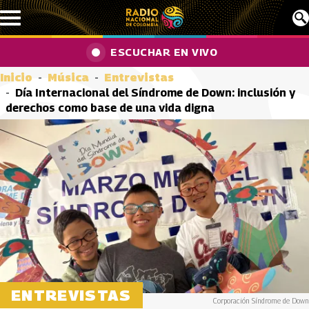
Pasar al contenido principal
ESCUCHAR EN VIVO
Inicio
Música
Entrevistas
Día Internacional del Síndrome de Down: inclusión y
derechos como base de una vida digna
ENTREVISTAS
Corporación Síndrome de Down