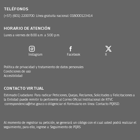
TELÉFONOS
(+57) (601) 2200700. Línea gratuita nacional: 018000123414
HORARIO DE ATENCIÓN
Lunes a viernes de 8:00 a.m. a 5:00 p.m.
Instagram
Facebook
X
Política de privacidad y tratamiento de datos personales
Condiciones de uso
Accesibilidad
CONTACTO VIRTUAL
Estimado Ciudadano: Para radicar Peticiones, Quejas, Reclamos, Solicitudes y Felicitaciones a
la Entidad puede remitir lo pertinente al Correo Oficial Institucional de RTVC
correspondencia@rtvc.gov.co
o diligenciar el formulario en línea:
Contacto PQRSD.
Al momento de registrar su petición, se generará un código con el cual usted podrá realizar el
seguimiento, para ello, ingrese a:
Seguimiento de PQRS