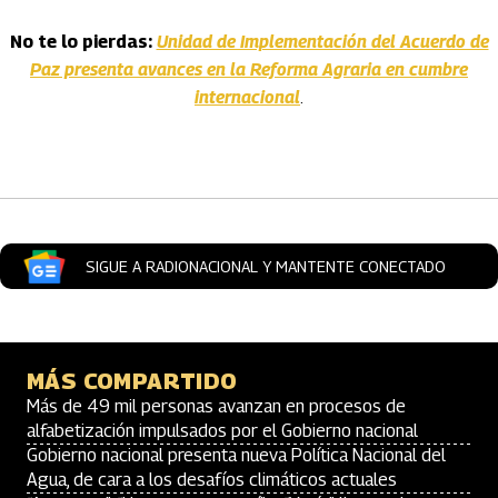
No te lo pierdas:
Unidad de Implementación del Acuerdo de
Paz presenta avances en la Reforma Agraria en cumbre
internacional
.
Artículos Player
SIGUE A RADIONACIONAL Y MANTENTE CONECTADO
MÁS COMPARTIDO
Más de 49 mil personas avanzan en procesos de
alfabetización impulsados por el Gobierno nacional
Gobierno nacional presenta nueva Política Nacional del
Agua, de cara a los desafíos climáticos actuales