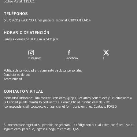
Código Postal: 111321
TELÉFONOS
(+57) (601) 2200700. Línea gratuita nacional: 018000123414
HORARIO DE ATENCIÓN
Lunes a viernes de 8:00 a.m. a 5:00 p.m.
Instagram
Facebook
X
Política de privacidad y tratamiento de datos personales
Condiciones de uso
Accesibilidad
CONTACTO VIRTUAL
Estimado Ciudadano: Para radicar Peticiones, Quejas, Reclamos, Solicitudes y Felicitaciones a
la Entidad puede remitir lo pertinente al Correo Oficial Institucional de RTVC
correspondencia@rtvc.gov.co
o diligenciar el formulario en línea:
Contacto PQRSD.
Al momento de registrar su petición, se generará un código con el cual usted podrá realizar el
seguimiento, para ello, ingrese a:
Seguimiento de PQRS