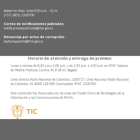
Asesor en línea: lunes 9:30 a.m. - 12 m
(+57) (601) 2200700
Correo de notificaciones judiciales:
notificacionesjudiciales@rtvc.gov.co
Denuncias por actos de corrupción:
soytransparente@rtvc.gov.co
Horario de atención y entrega de premios:
Lunes a viernes de 8:30 a.m.a 1:00 p.m. y de 2:30 p.m. a 4:30 p.m. en RTVC Sistema
de Medios Públicos, Carrera 45 # 26-33, Bogotá.
Línea directa Radio Nacional de Colombia: 2200727, Línea Nacional Radio Nacional
de Colombia: 01 8000 118 959. Conmutador RTVC 2200700
Este contenido fue financiado con recursos del Fondo Único de Tecnologías de la
Información y las Comunicaciones de MinTic.