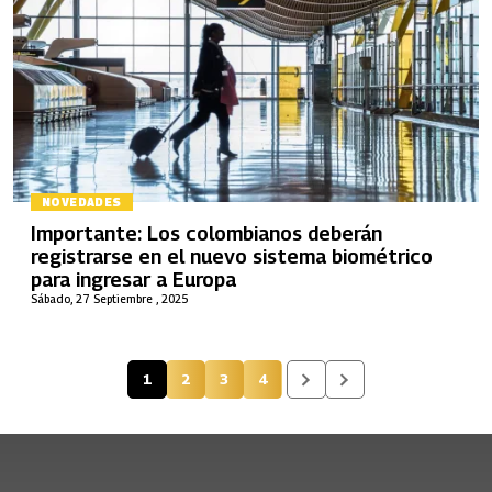
NOVEDADES
Importante: Los colombianos deberán
registrarse en el nuevo sistema biométrico
para ingresar a Europa
Sábado, 27 Septiembre , 2025
1
2
3
4
Página actual
Página
Página
Página