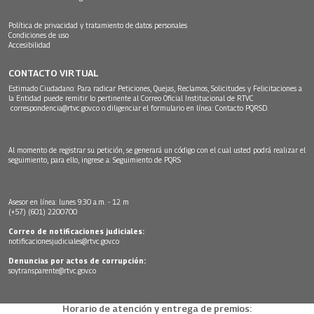
Política de privacidad y tratamiento de datos personales
Condiciones de uso
Accesibilidad
CONTACTO VIRTUAL
Estimado Ciudadano: Para radicar Peticiones, Quejas, Reclamos, Solicitudes y Felicitaciones a
la Entidad puede remitir lo pertinente al Correo Oficial Institucional de RTVC
correspondencia@rtvc.gov.co
o diligenciar el formulario en línea:
Contacto PQRSD.
Al momento de registrar su petición, se generará un código con el cual usted podrá realizar el
seguimiento, para ello, ingrese a:
Seguimiento de PQRS
Asesor en línea: lunes 9:30 a.m. - 12 m
(+57) (601) 2200700
Correo de notificaciones judiciales:
notificacionesjudiciales@rtvc.gov.co
Denuncias por actos de corrupción:
soytransparente@rtvc.gov.co
Horario de atención y entrega de premios: