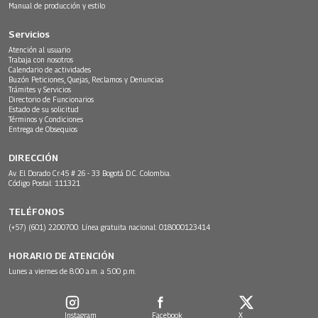
Manual de producción y estilo
Servicios
Atención al usuario
Trabaja con nosotros
Calendario de actividades
Buzón Peticiones, Quejas, Reclamos y Denuncias
Trámites y Servicios
Directorio de Funcionarios
Estado de su solicitud
Términos y Condiciones
Entrega de Obsequios
DIRECCIÓN
Av. El Dorado Cr.45 # 26 - 33 Bogotá D.C. Colombia.
Código Postal: 111321
TELÉFONOS
(+57) (601) 2200700. Línea gratuita nacional: 018000123414
HORARIO DE ATENCIÓN
Lunes a viernes de 8:00 a.m. a 5:00 p.m.
Instagram
Facebook
X