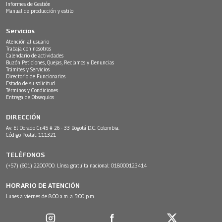
Informes de Gestión
Manual de producción y estilo
Servicios
Atención al usuario
Trabaja con nosotros
Calendario de actividades
Buzón Peticiones, Quejas, Reclamos y Denuncias
Trámites y Servicios
Directorio de Funcionarios
Estado de su solicitud
Términos y Condiciones
Entrega de Obsequios
DIRECCIÓN
Av. El Dorado Cr.45 # 26 - 33 Bogotá D.C. Colombia.
Código Postal: 111321
TELÉFONOS
(+57) (601) 2200700. Línea gratuita nacional: 018000123414
HORARIO DE ATENCIÓN
Lunes a viernes de 8:00 a.m. a 5:00 p.m.