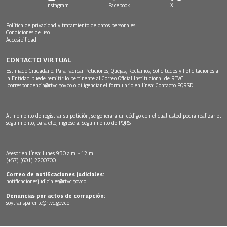
Instagram
Facebook
X
Política de privacidad y tratamiento de datos personales
Condiciones de uso
Accesibilidad
CONTACTO VIRTUAL
Estimado Ciudadano: Para radicar Peticiones, Quejas, Reclamos, Solicitudes y Felicitaciones a
la Entidad puede remitir lo pertinente al Correo Oficial Institucional de RTVC
correspondencia@rtvc.gov.co
o diligenciar el formulario en línea:
Contacto PQRSD.
Al momento de registrar su petición, se generará un código con el cual usted podrá realizar el
seguimiento, para ello, ingrese a:
Seguimiento de PQRS
Asesor en línea: lunes 9:30 a.m. - 12 m
(+57) (601) 2200700
Correo de notificaciones judiciales:
notificacionesjudiciales@rtvc.gov.co
Denuncias por actos de corrupción:
soytransparente@rtvc.gov.co