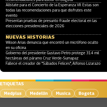
Alístate para el Concierto de la Esperanza VII: Estas son
todas las recomendaciones para que disfrutes este
evento
Presentan pruebas de presunto fraude electoral en las
elecciones presidenciales de 2026
NUEVAS HISTORIAS
Wilson Arias denuncia que encontró un micrófono oculto
en su oficina
Gobierno del presidente Gustavo Petro protege 314 mil
hectáreas del páramo Cruz Verde-Sumapaz
Fallece el creador de "Sábados Felices", Alfonso Lizarazo
ETIQUETAS
Medplus
Medellin
Musica
Bogota