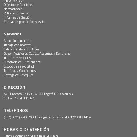
Misión y Visión
Objetivos y funciones
Normatividad
Políticas y Planes
Informes de Gestión
Manual de producción y estilo
Servicios
Atención al usuario
Trabaja con nosotros
Calendario de actividades
Buzón Peticiones, Quejas, Reclamos y Denuncias
Trámites y Servicios
Directorio de Funcionarios
Estado de su solicitud
Términos y Condiciones
Entrega de Obsequios
DIRECCIÓN
Av. El Dorado Cr.45 # 26 - 33 Bogotá D.C. Colombia.
Código Postal: 111321
TELÉFONOS
(+57) (601) 2200700. Línea gratuita nacional: 018000123414
HORARIO DE ATENCIÓN
Lunes a viernes de 8:00 a.m. a 5:00 p.m.