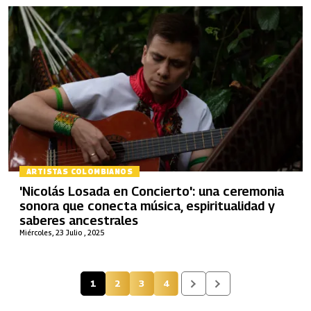
ARTISTAS COLOMBIANOS
'Nicolás Losada en Concierto': una ceremonia
sonora que conecta música, espiritualidad y
saberes ancestrales
Miércoles, 23 Julio , 2025
1
2
3
4
Página actual
Página
Página
Página