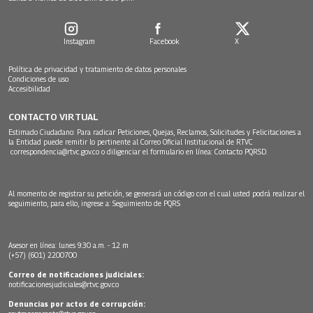
Instagram
Facebook
X
Política de privacidad y tratamiento de datos personales
Condiciones de uso
Accesibilidad
CONTACTO VIRTUAL
Estimado Ciudadano: Para radicar Peticiones, Quejas, Reclamos, Solicitudes y Felicitaciones a
la Entidad puede remitir lo pertinente al Correo Oficial Institucional de RTVC
correspondencia@rtvc.gov.co
o diligenciar el formulario en línea:
Contacto PQRSD.
Al momento de registrar su petición, se generará un código con el cual usted podrá realizar el
seguimiento, para ello, ingrese a:
Seguimiento de PQRS
Asesor en línea: lunes 9:30 a.m. - 12 m
(+57) (601) 2200700
Correo de notificaciones judiciales:
notificacionesjudiciales@rtvc.gov.co
Denuncias por actos de corrupción: