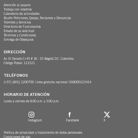
Atención al usuario
Trabaja con nosotros
Calendario de actividades
Buzón Peticiones, Quejas, Reclamos y Denuncias
Trámites y Servicios
Directorio de Funcionarios
Estado de su solicitud
Términos y Condiciones
Entrega de Obsequios
DIRECCIÓN
Av. El Dorado Cr.45 # 26 - 33 Bogotá D.C. Colombia.
Código Postal: 111321
TELÉFONOS
(+57) (601) 2200700. Línea gratuita nacional: 018000123414
HORARIO DE ATENCIÓN
Lunes a viernes de 8:00 a.m. a 5:00 p.m.
Instagram
Facebook
X
Política de privacidad y tratamiento de datos personales
Condiciones de uso