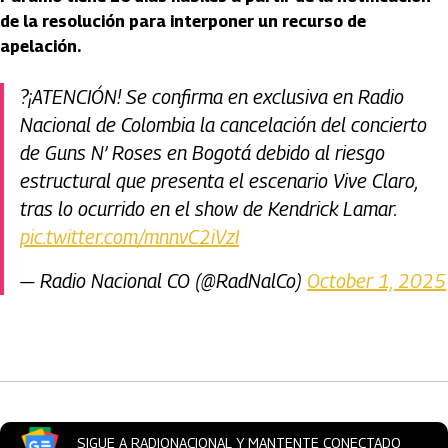
de la resolución para interponer un recurso de
apelación.
?¡ATENCIÓN! Se confirma en exclusiva en Radio
Nacional de Colombia la cancelación del concierto
de Guns N’ Roses en Bogotá debido al riesgo
estructural que presenta el escenario Vive Claro,
tras lo ocurrido en el show de Kendrick Lamar.
pic.twitter.com/mnnvC2iVzI
— Radio Nacional CO (@RadNalCo)
October 1, 2025
Artículos Player
SIGUE A RADIONACIONAL Y MANTENTE CONECTADO