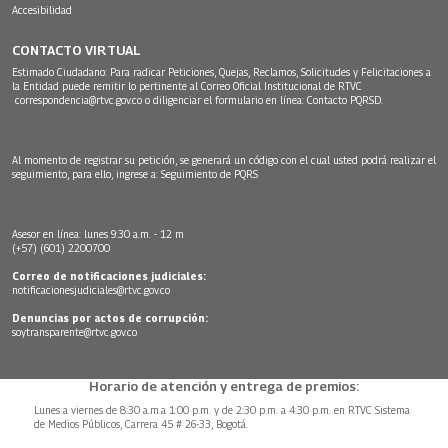
Accesibilidad
CONTACTO VIRTUAL
Estimado Ciudadano: Para radicar Peticiones, Quejas, Reclamos, Solicitudes y Felicitaciones a
la Entidad puede remitir lo pertinente al Correo Oficial Institucional de RTVC
correspondencia@rtvc.gov.co
o diligenciar el formulario en línea:
Contacto PQRSD.
Al momento de registrar su petición, se generará un código con el cual usted podrá realizar el
seguimiento, para ello, ingrese a:
Seguimiento de PQRS
Asesor en línea: lunes 9:30 a.m. - 12 m
(+57) (601) 2200700
Correo de notificaciones judiciales:
notificacionesjudiciales@rtvc.gov.co
Denuncias por actos de corrupción:
soytransparente@rtvc.gov.co
Horario de atención y entrega de premios:
Lunes a viernes de 8:30 a.m.a 1:00 p.m. y de 2:30 p.m. a 4:30 p.m. en RTVC Sistema
de Medios Públicos, Carrera 45 # 26-33, Bogotá.