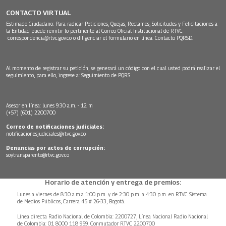
CONTACTO VIRTUAL
Estimado Ciudadano: Para radicar Peticiones, Quejas, Reclamos, Solicitudes y Felicitaciones a
la Entidad puede remitir lo pertinente al Correo Oficial Institucional de RTVC
correspondencia@rtvc.gov.co
o diligenciar el formulario en línea:
Contacto PQRSD.
Al momento de registrar su petición, se generará un código con el cual usted podrá realizar el
seguimiento, para ello, ingrese a:
Seguimiento de PQRS
Asesor en línea: lunes 9:30 a.m. - 12 m
(+57) (601) 2200700
Correo de notificaciones judiciales:
notificacionesjudiciales@rtvc.gov.co
Denuncias por actos de corrupción:
soytransparente@rtvc.gov.co
Horario de atención y entrega de premios:
Lunes a viernes de 8:30 a.m.a 1:00 p.m. y de 2:30 p.m. a 4:30 p.m. en RTVC Sistema
de Medios Públicos, Carrera 45 # 26-33, Bogotá.
Línea directa Radio Nacional de Colombia: 2200727, Línea Nacional Radio Nacional
de Colombia: 01 8000 118 959. Conmutador RTVC 2200700