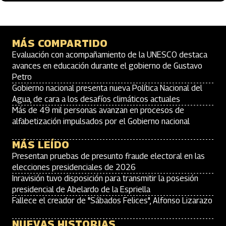
MÁS COMPARTIDO
Evaluación con acompañamiento de la UNESCO destaca
avances en educación durante el gobierno de Gustavo
Petro
Gobierno nacional presenta nueva Política Nacional del
Agua, de cara a los desafíos climáticos actuales
Más de 49 mil personas avanzan en procesos de
alfabetización impulsados por el Gobierno nacional
MÁS LEÍDO
Presentan pruebas de presunto fraude electoral en las
elecciones presidenciales de 2026
Inravisión tuvo disposición para transmitir la posesión
presidencial de Abelardo de la Espriella
Fallece el creador de "Sábados Felices", Alfonso Lizarazo
NUEVAS HISTORIAS