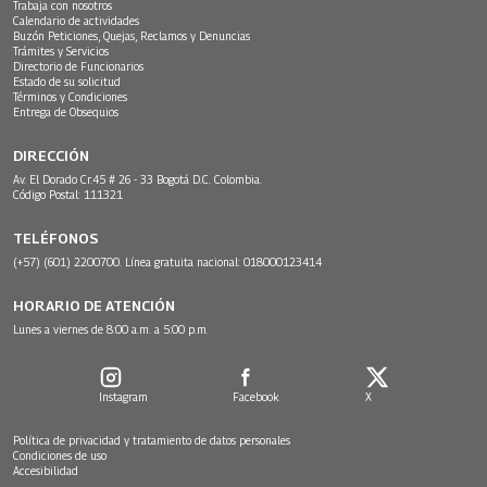
Trabaja con nosotros
Calendario de actividades
Buzón Peticiones, Quejas, Reclamos y Denuncias
Trámites y Servicios
Directorio de Funcionarios
Estado de su solicitud
Términos y Condiciones
Entrega de Obsequios
DIRECCIÓN
Av. El Dorado Cr.45 # 26 - 33 Bogotá D.C. Colombia.
Código Postal: 111321
TELÉFONOS
(+57) (601) 2200700. Línea gratuita nacional: 018000123414
HORARIO DE ATENCIÓN
Lunes a viernes de 8:00 a.m. a 5:00 p.m.
Instagram
Facebook
X
Política de privacidad y tratamiento de datos personales
Condiciones de uso
Accesibilidad