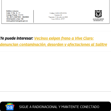
Te puede interesar:
Vecinos exigen freno a Vive Claro:
denuncian contaminación, desorden y afectaciones al Salitre
Artículos Player
SIGUE A RADIONACIONAL Y MANTENTE CONECTADO