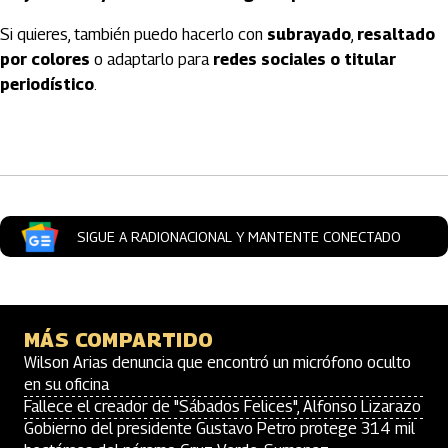
Si quieres, también puedo hacerlo con
subrayado
,
resaltado
por colores
o adaptarlo para
redes sociales o titular
periodístico
.
Artículos Player
SIGUE A RADIONACIONAL Y MANTENTE CONECTADO
MÁS COMPARTIDO
Wilson Arias denuncia que encontró un micrófono oculto
en su oficina
Fallece el creador de "Sábados Felices", Alfonso Lizarazo
Gobierno del presidente Gustavo Petro protege 314 mil