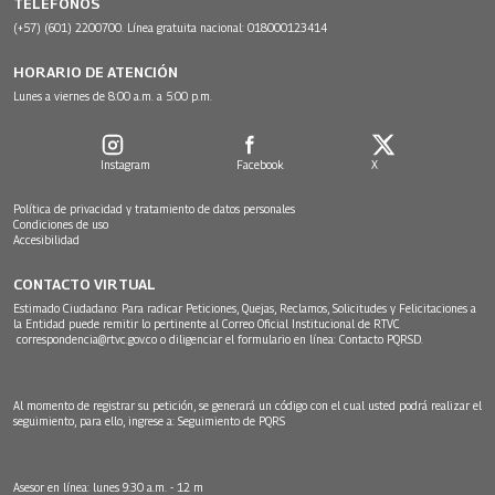
TELÉFONOS
(+57) (601) 2200700. Línea gratuita nacional: 018000123414
HORARIO DE ATENCIÓN
Lunes a viernes de 8:00 a.m. a 5:00 p.m.
Instagram
Facebook
X
Política de privacidad y tratamiento de datos personales
Condiciones de uso
Accesibilidad
CONTACTO VIRTUAL
Estimado Ciudadano: Para radicar Peticiones, Quejas, Reclamos, Solicitudes y Felicitaciones a
la Entidad puede remitir lo pertinente al Correo Oficial Institucional de RTVC
correspondencia@rtvc.gov.co
o diligenciar el formulario en línea:
Contacto PQRSD.
Al momento de registrar su petición, se generará un código con el cual usted podrá realizar el
seguimiento, para ello, ingrese a:
Seguimiento de PQRS
Asesor en línea: lunes 9:30 a.m. - 12 m