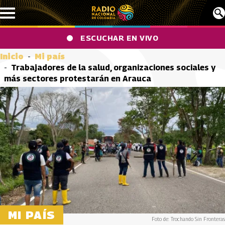
Pasar al contenido principal
ESCUCHAR EN VIVO
Inicio
Mi país
Trabajadores de la salud, organizaciones sociales y
más sectores protestarán en Arauca
MI PAÍS
Foto de: Trochando Sin Fronteras