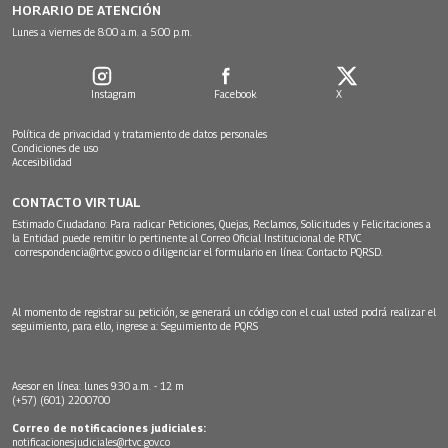
HORARIO DE ATENCIÓN
Lunes a viernes de 8:00 a.m. a 5:00 p.m.
Instagram
Facebook
X
Política de privacidad y tratamiento de datos personales
Condiciones de uso
Accesibilidad
CONTACTO VIRTUAL
Estimado Ciudadano: Para radicar Peticiones, Quejas, Reclamos, Solicitudes y Felicitaciones a
la Entidad puede remitir lo pertinente al Correo Oficial Institucional de RTVC
correspondencia@rtvc.gov.co
o diligenciar el formulario en línea:
Contacto PQRSD.
Al momento de registrar su petición, se generará un código con el cual usted podrá realizar el
seguimiento, para ello, ingrese a:
Seguimiento de PQRS
Asesor en línea: lunes 9:30 a.m. - 12 m
(+57) (601) 2200700
Correo de notificaciones judiciales:
notificacionesjudiciales@rtvc.gov.co