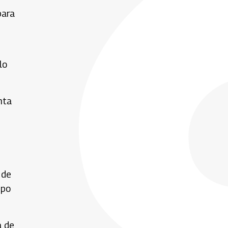
para
lo
nta
 de
mpo
a de