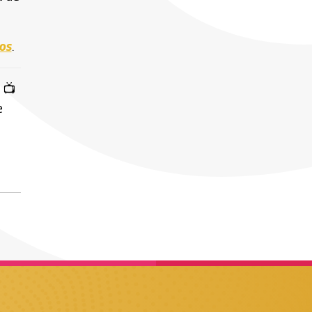
ios
.
 📺
e