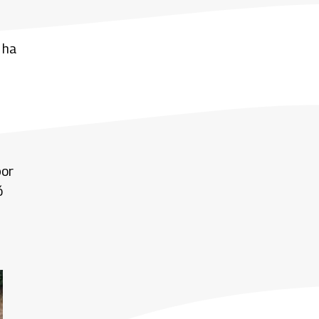
 ha
por
ó