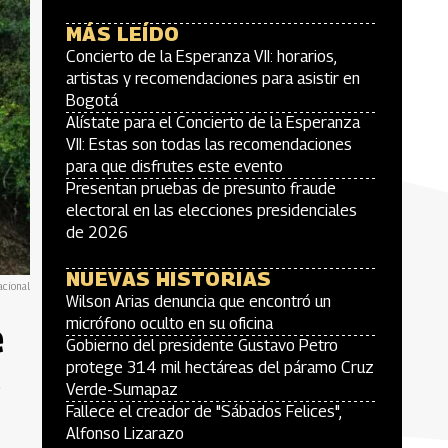
MÁS LEÍDO
Concierto de la Esperanza VII: horarios,
artistas y recomendaciones para asistir en
Bogotá
Alístate para el Concierto de la Esperanza
VII: Estas son todas las recomendaciones
para que disfrutes este evento
Presentan pruebas de presunto fraude
electoral en las elecciones presidenciales
de 2026
NUEVAS HISTORIAS
acional
Wilson Arias denuncia que encontró un
e
micrófono oculto en su oficina
Gobierno del presidente Gustavo Petro
protege 314 mil hectáreas del páramo Cruz
o
Verde-Sumapaz
Fallece el creador de "Sábados Felices",
Alfonso Lizarazo