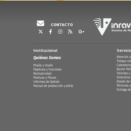
CONTACTO
Institucional
Servici
Quiénes Somos
Atención a
Trabaja co
Calendario
Misión y Visión
Buzón Peti
Objetivos y funciones
Trámites y 
Normatividad
Directorio
Políticas y Planes
Estado de 
Informes de Gestión
Términos y
Manual de producción y estilo
Entrega de