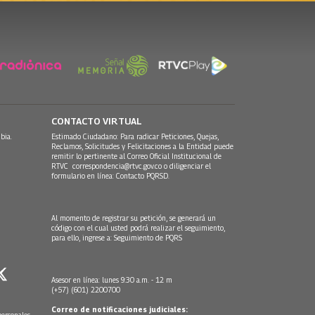
CONTACTO VIRTUAL
bia.
Estimado Ciudadano: Para radicar Peticiones, Quejas,
Reclamos, Solicitudes y Felicitaciones a la Entidad puede
remitir lo pertinente al Correo Oficial Institucional de
RTVC
correspondencia@rtvc.gov.co
o diligenciar el
formulario en línea:
Contacto PQRSD.
Al momento de registrar su petición, se generará un
código con el cual usted podrá realizar el seguimiento,
para ello, ingrese a:
Seguimiento de PQRS
Asesor en línea: lunes 9:30 a.m. - 12 m
(+57) (601) 2200700
Correo de notificaciones judiciales: