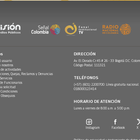
os
DIRECCIÓN
l usuario
Av. El Dorado Cr.45 # 26 - 33 Bogotá D.C. Colom
n nosotros
Código Postal: 111321
 de actividades
ciones, Quejas, Reclamos y Denuncias
TELÉFONOS
Servicios
 de Funcionarios
(+57) (601) 2200700. Línea gratuita nacional:
su solicitud
018000123414
 Condiciones
 Obsequios
HORARIO DE ATENCIÓN
Lunes a viernes de 8:00 a.m. a 5:00 p.m.
Instagram
Facebook
X