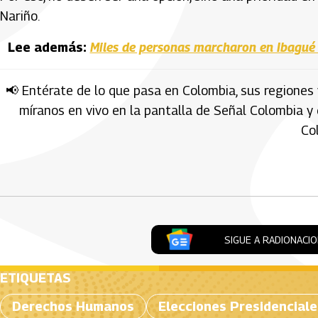
Nariño.
Lee además:
Miles de personas marcharon en Ibagué y 
📢 Entérate de lo que pasa en Colombia, sus regiones 
míranos en vivo en la pantalla de Señal Colombia y
Co
Artículos Player
SIGUE A RADIONACI
ETIQUETAS
Derechos Humanos
Elecciones Presidenciale