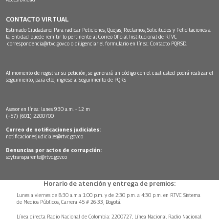
CONTACTO VIRTUAL
Estimado Ciudadano: Para radicar Peticiones, Quejas, Reclamos, Solicitudes y Felicitaciones a
la Entidad puede remitir lo pertinente al Correo Oficial Institucional de RTVC
correspondencia@rtvc.gov.co
o diligenciar el formulario en línea:
Contacto PQRSD.
Al momento de registrar su petición, se generará un código con el cual usted podrá realizar el
seguimiento, para ello, ingrese a:
Seguimiento de PQRS
Asesor en línea: lunes 9:30 a.m. - 12 m
(+57) (601) 2200700
Correo de notificaciones judiciales:
notificacionesjudiciales@rtvc.gov.co
Denuncias por actos de corrupción:
soytransparente@rtvc.gov.co
Horario de atención y entrega de premios:
Lunes a viernes de 8:30 a.m.a 1:00 p.m. y de 2:30 p.m. a 4:30 p.m. en RTVC Sistema
de Medios Públicos, Carrera 45 # 26-33, Bogotá.
Línea directa Radio Nacional de Colombia: 2200727, Línea Nacional Radio Nacional