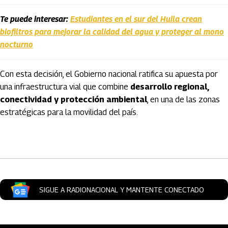
Te puede interesar:
Estudiantes en el sur del Huila crean
biofiltros para mejorar la calidad del agua y proteger al mono
nocturno
Con esta decisión, el Gobierno nacional ratifica su apuesta por
una infraestructura vial que combine
desarrollo regional,
conectividad y protección ambiental
, en una de las zonas
estratégicas para la movilidad del país.
Artículos Player
SIGUE A RADIONACIONAL Y MANTENTE CONECTADO