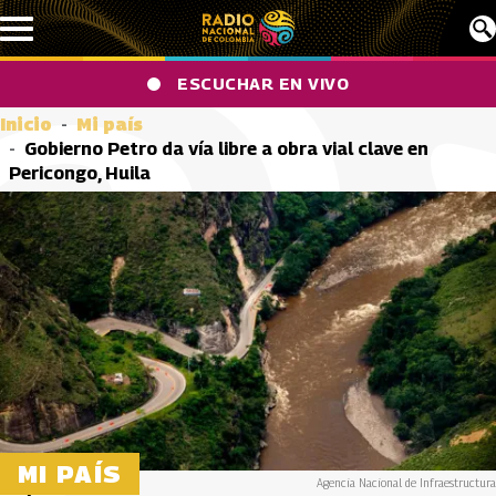
Pasar al contenido principal
ESCUCHAR EN VIVO
Inicio
Mi país
Gobierno Petro da vía libre a obra vial clave en
Pericongo, Huila
MI PAÍS
Agencia Nacional de Infraestructura