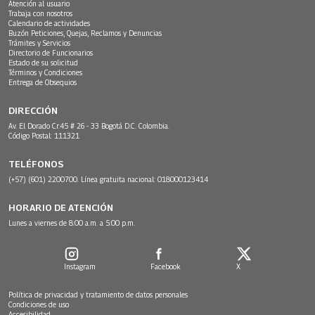
Atención al usuario
Trabaja con nosotros
Calendario de actividades
Buzón Peticiones, Quejas, Reclamos y Denuncias
Trámites y Servicios
Directorio de Funcionarios
Estado de su solicitud
Términos y Condiciones
Entrega de Obsequios
DIRECCIÓN
Av. El Dorado Cr.45 # 26 - 33 Bogotá D.C. Colombia.
Código Postal: 111321
TELÉFONOS
(+57) (601) 2200700. Línea gratuita nacional: 018000123414
HORARIO DE ATENCIÓN
Lunes a viernes de 8:00 a.m. a 5:00 p.m.
Instagram
Facebook
X
Política de privacidad y tratamiento de datos personales
Condiciones de uso
Accesibilidad