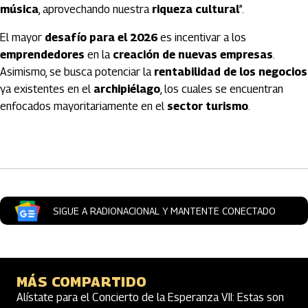
música
, aprovechando nuestra
riqueza cultural
”.
El mayor
desafío para el 2026
es incentivar a los
emprendedores
en la
creación de nuevas empresas
.
Asimismo, se busca potenciar la
rentabilidad de los negocios
ya existentes en el
archipiélago
, los cuales se encuentran
enfocados mayoritariamente en el
sector turismo
.
Artículos Player
SIGUE A RADIONACIONAL Y MANTENTE CONECTADO
MÁS COMPARTIDO
Alístate para el Concierto de la Esperanza VII: Estas son