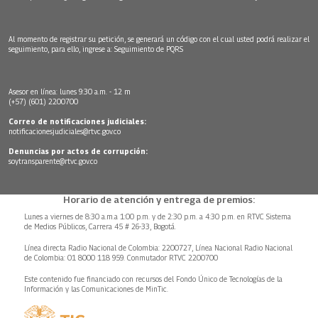
Al momento de registrar su petición, se generará un código con el cual usted podrá realizar el
seguimiento, para ello, ingrese a:
Seguimiento de PQRS
Asesor en línea: lunes 9:30 a.m. - 12 m
(+57) (601) 2200700
Correo de notificaciones judiciales:
notificacionesjudiciales@rtvc.gov.co
Denuncias por actos de corrupción:
soytransparente@rtvc.gov.co
Horario de atención y entrega de premios:
Lunes a viernes de 8:30 a.m.a 1:00 p.m. y de 2:30 p.m. a 4:30 p.m. en RTVC Sistema
de Medios Públicos, Carrera 45 # 26-33, Bogotá.
Línea directa Radio Nacional de Colombia: 2200727, Línea Nacional Radio Nacional
de Colombia: 01 8000 118 959. Conmutador RTVC 2200700
Este contenido fue financiado con recursos del Fondo Único de Tecnologías de la
Información y las Comunicaciones de MinTic.