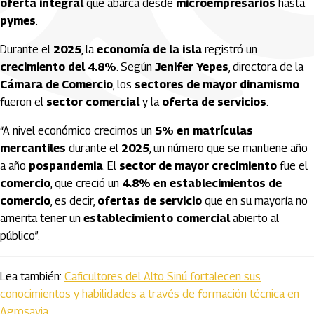
oferta integral
que abarca desde
microempresarios
hasta
pymes
.
Durante el
2025
, la
economía de la isla
registró un
crecimiento del 4.8%
. Según
Jenifer Yepes
, directora de la
Cámara de Comercio
, los
sectores de mayor dinamismo
fueron el
sector comercial
y la
oferta de servicios
.
“A nivel económico crecimos un
5% en matrículas
mercantiles
durante el
2025
, un número que se mantiene año
a año
pospandemia
. El
sector de mayor crecimiento
fue el
comercio
, que creció un
4.8% en establecimientos de
comercio
, es decir,
ofertas de servicio
que en su mayoría no
amerita tener un
establecimiento comercial
abierto al
público”.
Lea también:
Caficultores del Alto Sinú fortalecen sus
conocimientos y habilidades a través de formación técnica en
Agrosavia