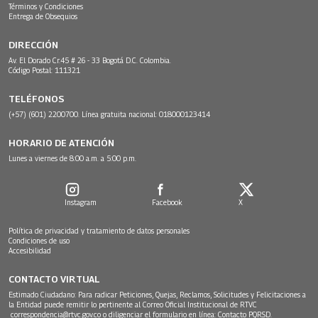
Términos y Condiciones
Entrega de Obsequios
DIRECCIÓN
Av. El Dorado Cr.45 # 26 - 33 Bogotá D.C. Colombia.
Código Postal: 111321
TELÉFONOS
(+57) (601) 2200700. Línea gratuita nacional: 018000123414
HORARIO DE ATENCIÓN
Lunes a viernes de 8:00 a.m. a 5:00 p.m.
Instagram
Facebook
X
Política de privacidad y tratamiento de datos personales
Condiciones de uso
Accesibilidad
CONTACTO VIRTUAL
Estimado Ciudadano: Para radicar Peticiones, Quejas, Reclamos, Solicitudes y Felicitaciones a
la Entidad puede remitir lo pertinente al Correo Oficial Institucional de RTVC
correspondencia@rtvc.gov.co
o diligenciar el formulario en línea:
Contacto PQRSD.