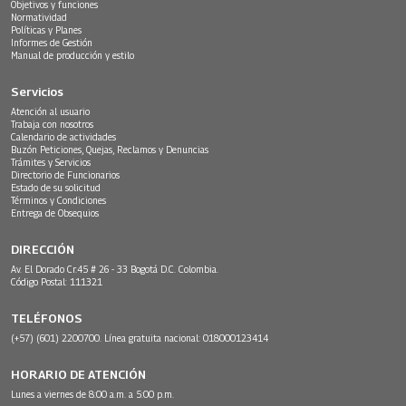
Objetivos y funciones
Normatividad
Políticas y Planes
Informes de Gestión
Manual de producción y estilo
Servicios
Atención al usuario
Trabaja con nosotros
Calendario de actividades
Buzón Peticiones, Quejas, Reclamos y Denuncias
Trámites y Servicios
Directorio de Funcionarios
Estado de su solicitud
Términos y Condiciones
Entrega de Obsequios
DIRECCIÓN
Av. El Dorado Cr.45 # 26 - 33 Bogotá D.C. Colombia.
Código Postal: 111321
TELÉFONOS
(+57) (601) 2200700. Línea gratuita nacional: 018000123414
HORARIO DE ATENCIÓN
Lunes a viernes de 8:00 a.m. a 5:00 p.m.