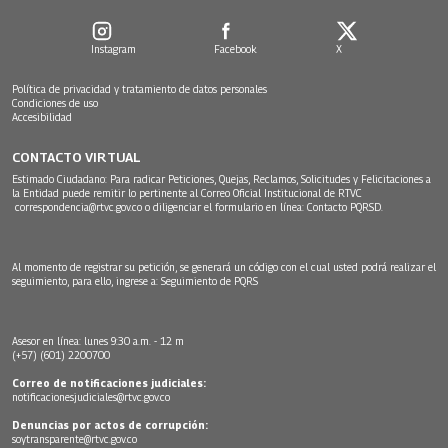
Instagram
Facebook
X
Política de privacidad y tratamiento de datos personales
Condiciones de uso
Accesibilidad
CONTACTO VIRTUAL
Estimado Ciudadano: Para radicar Peticiones, Quejas, Reclamos, Solicitudes y Felicitaciones a
la Entidad puede remitir lo pertinente al Correo Oficial Institucional de RTVC
correspondencia@rtvc.gov.co
o diligenciar el formulario en línea:
Contacto PQRSD.
Al momento de registrar su petición, se generará un código con el cual usted podrá realizar el
seguimiento, para ello, ingrese a:
Seguimiento de PQRS
Asesor en línea: lunes 9:30 a.m. - 12 m
(+57) (601) 2200700
Correo de notificaciones judiciales:
notificacionesjudiciales@rtvc.gov.co
Denuncias por actos de corrupción:
soytransparente@rtvc.gov.co