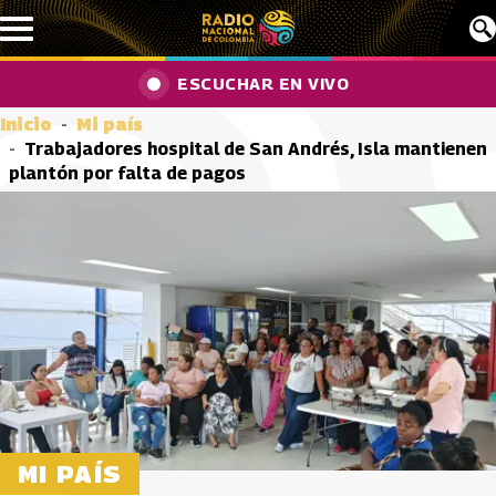
Pasar al contenido principal
ESCUCHAR EN VIVO
Inicio
Mi país
Trabajadores hospital de San Andrés, Isla mantienen
plantón por falta de pagos
MI PAÍS