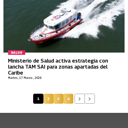
SALUD
Ministerio de Salud activa estrategia con
lancha TAM SAI para zonas apartadas del
Caribe
Martes, 17 Marzo , 2026
1
2
3
4
Página actual
Página
Página
Página