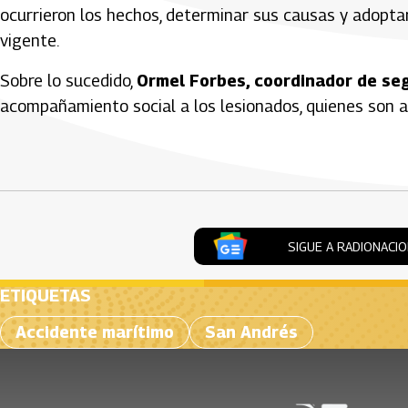
ocurrieron los hechos, determinar sus causas y adopt
vigente.
Sobre lo sucedido,
Ormel Forbes, coordinador de seg
acompañamiento social a los lesionados, quienes son 
Artículos Player
SIGUE A RADIONACI
ETIQUETAS
Accidente marítimo
San Andrés