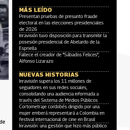
MÁS LEÍDO
Presentan pruebas de presunto fraude
electoral en las elecciones presidenciales
de 2026
Inravisión tuvo disposición para transmitir la
posesión presidencial de Abelardo de la
Espriella
Fallece el creador de "Sábados Felices",
Alfonso Lizarazo
NUEVAS HISTORIAS
Inravisión supera los 11 millones de
seguidores en sus redes sociales,
consolidando una audiencia informada a
través del Sistema de Medios Públicos
Cortometraje cordobés dirigido por una
mujer emberá representará a Colombia en
festival internacional de cine en Brasil
 de
Inravisión: una gestión que hizo más público