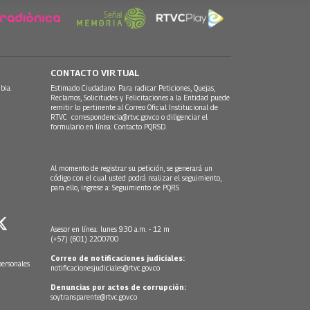
CONTACTO VIRTUAL
bia.
Estimado Ciudadano: Para radicar Peticiones, Quejas,
Reclamos, Solicitudes y Felicitaciones a la Entidad puede
remitir lo pertinente al Correo Oficial Institucional de
RTVC
correspondencia@rtvc.gov.co
o diligenciar el
formulario en línea:
Contacto PQRSD.
Al momento de registrar su petición, se generará un
código con el cual usted podrá realizar el seguimiento,
para ello, ingrese a:
Seguimiento de PQRS
Asesor en línea: lunes 9:30 a.m. - 12 m
(+57) (601) 2200700
Correo de notificaciones judiciales:
personales
notificacionesjudiciales@rtvc.gov.co
Denuncias por actos de corrupción:
soytransparente@rtvc.gov.co