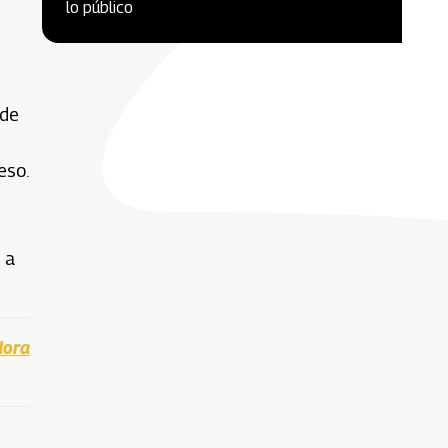
lo público
 de
eso.
 a
dora