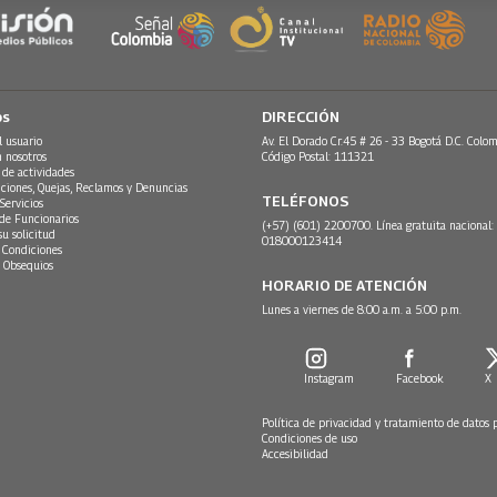
os
DIRECCIÓN
l usuario
Av. El Dorado Cr.45 # 26 - 33 Bogotá D.C. Colom
n nosotros
Código Postal: 111321
 de actividades
ciones, Quejas, Reclamos y Denuncias
TELÉFONOS
Servicios
 de Funcionarios
(+57) (601) 2200700. Línea gratuita nacional:
su solicitud
018000123414
 Condiciones
 Obsequios
HORARIO DE ATENCIÓN
Lunes a viernes de 8:00 a.m. a 5:00 p.m.
Instagram
Facebook
X
Política de privacidad y tratamiento de datos 
Condiciones de uso
Accesibilidad