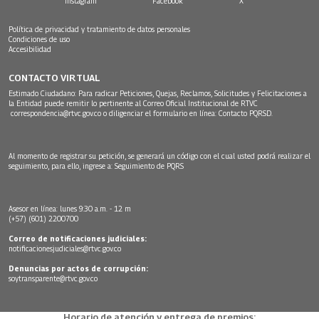
Instagram
Facebook
X
Política de privacidad y tratamiento de datos personales
Condiciones de uso
Accesibilidad
CONTACTO VIRTUAL
Estimado Ciudadano: Para radicar Peticiones, Quejas, Reclamos, Solicitudes y Felicitaciones a
la Entidad puede remitir lo pertinente al Correo Oficial Institucional de RTVC
correspondencia@rtvc.gov.co
o diligenciar el formulario en línea:
Contacto PQRSD.
Al momento de registrar su petición, se generará un código con el cual usted podrá realizar el
seguimiento, para ello, ingrese a:
Seguimiento de PQRS
Asesor en línea: lunes 9:30 a.m. - 12 m
(+57) (601) 2200700
Correo de notificaciones judiciales:
notificacionesjudiciales@rtvc.gov.co
Denuncias por actos de corrupción:
soytransparente@rtvc.gov.co
Horario de atención y entrega de premios: