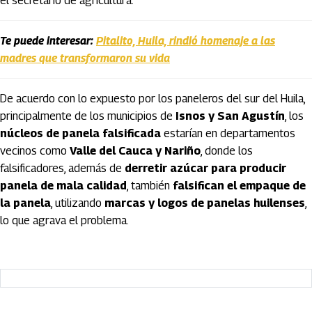
el secretario de agricultura.
Te puede interesar:
Pitalito, Huila, rindió homenaje a las
madres que transformaron su vida
De acuerdo con lo expuesto por los paneleros del sur del Huila,
principalmente de los municipios de
Isnos y San Agustín
, los
núcleos de panela falsificada
estarían en departamentos
vecinos como
Valle del Cauca y Nariño
, donde los
falsificadores, además de
derretir azúcar para producir
panela de mala calidad
, también
falsifican el empaque de
la panela
, utilizando
marcas y logos de panelas huilenses
,
lo que agrava el problema.
Artículos Player