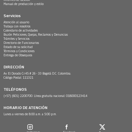
Manual de producción y estilo
Servicios
Atención al usuario
Trabaja con nosotros
Calendario de actividades
Buzón Peticiones, Quejas, Reclamos y Denuncias
Trámites y Servicios
Directorio de Funcionarios
Estado de su solicitud
Términos y Condiciones
Entrega de Obsequios
DIRECCIÓN
Av. El Dorado Cr.45 # 26 - 33 Bogotá D.C. Colombia.
Código Postal: 111321
TELÉFONOS
(+57) (601) 2200700. Línea gratuita nacional: 018000123414
HORARIO DE ATENCIÓN
Lunes a viernes de 8:00 a.m. a 5:00 p.m.