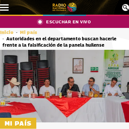
Pasar al contenido principal
ESCUCHAR EN VIVO
Inicio
Mi país
Autoridades en el departamento buscan hacerle
frente a la falsificación de la panela huilense
MI PAÍS