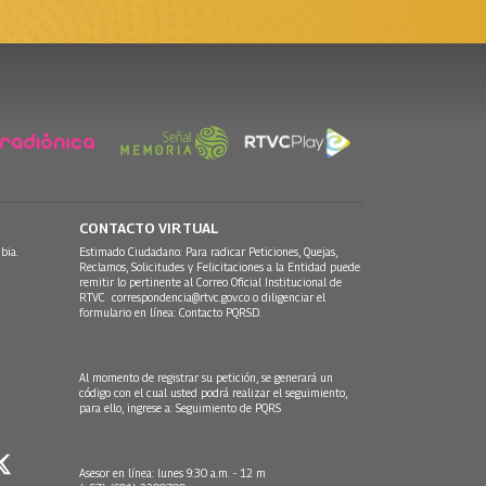
CONTACTO VIRTUAL
bia.
Estimado Ciudadano: Para radicar Peticiones, Quejas,
Reclamos, Solicitudes y Felicitaciones a la Entidad puede
remitir lo pertinente al Correo Oficial Institucional de
RTVC
correspondencia@rtvc.gov.co
o diligenciar el
formulario en línea:
Contacto PQRSD.
Al momento de registrar su petición, se generará un
código con el cual usted podrá realizar el seguimiento,
para ello, ingrese a:
Seguimiento de PQRS
Asesor en línea: lunes 9:30 a.m. - 12 m