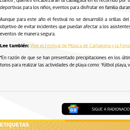
Llanos”, quienes encabezarán la cabalgata en el recorrido por 
deportivas para los niños, eventos para disfrutar en familia duran
Aunque para este año el festival no se desarrolló a orillas del
objetivo de evitar incidentes que puedan afectar a los asistente
eventos de manera segura.
Lee también:
Vive el Festival de Música de Cartagena y la Fer
“En razón de que se han presentado precipitaciones en los últi
toros para realizar las actividades de playa como: ‘fútbol playa, 
Artículos Player
SIGUE A RADIONACI
ETIQUETAS