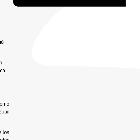
ió
to
sca
 como
eban
e los