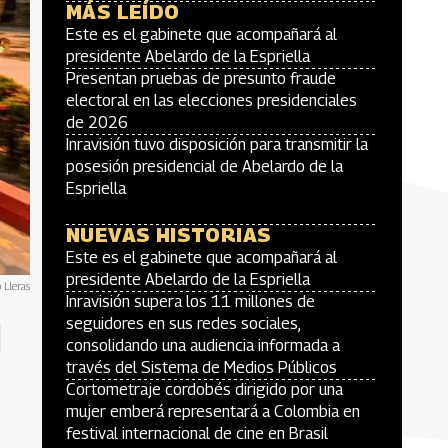
MÁS LEÍDO
Este es el gabinete que acompañará al
presidente Abelardo de la Espriella
Presentan pruebas de presunto fraude
electoral en las elecciones presidenciales
de 2026
Inravisión tuvo disposición para transmitir la
posesión presidencial de Abelardo de la
Espriella
NUEVAS HISTORIAS
Este es el gabinete que acompañará al
presidente Abelardo de la Espriella
 Lleras
Inravisión supera los 11 millones de
I
seguidores en sus redes sociales,
consolidando una audiencia informada a
través del Sistema de Medios Públicos
Cortometraje cordobés dirigido por una
mujer emberá representará a Colombia en
festival internacional de cine en Brasil