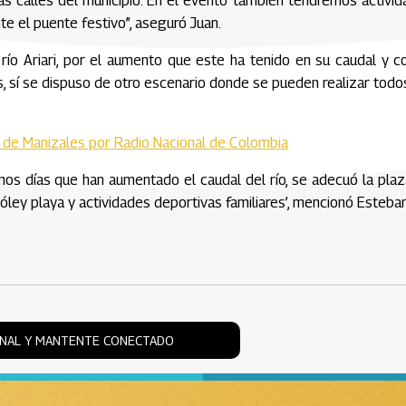
las calles del municipio.“En el evento también tendremos activi
te el puente festivo”, aseguró Juan.
 río Ariari, por el aumento que este ha tenido en su caudal y c
s, sí se dispuso de otro escenario donde se pueden realizar todo
ia de Manizales por Radio Nacional de Colombia
mos días que han aumentado el caudal del río, se adecuó la pla
vóley playa y actividades deportivas familiares’, mencionó Esteban
ONAL Y MANTENTE CONECTADO