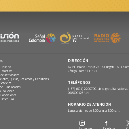
os
DIRECCIÓN
l usuario
Av. El Dorado Cr.45 # 26 - 33 Bogotá D.C. Colom
n nosotros
Código Postal: 111321
 de actividades
ciones, Quejas, Reclamos y Denuncias
TELÉFONOS
Servicios
 de Funcionarios
(+57) (601) 2200700. Línea gratuita nacional:
su solicitud
018000123414
 Condiciones
 Obsequios
HORARIO DE ATENCIÓN
Lunes a viernes de 8:00 a.m. a 5:00 p.m.
Instagram
Facebook
X