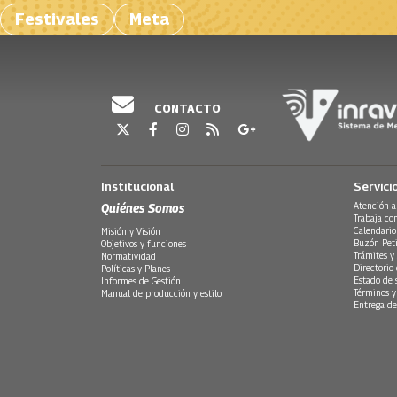
Festivales
Meta
CONTACTO
Institucional
Servici
Quiénes Somos
Atención a
Trabaja co
Calendario
Misión y Visión
Buzón Peti
Objetivos y funciones
Trámites y 
Normatividad
Directorio
Políticas y Planes
Estado de 
Informes de Gestión
Términos y
Manual de producción y estilo
Entrega de