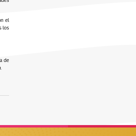
dades
on el
s los
za de
.