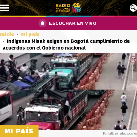
Pasar al contenido principal
ESCUCHAR EN VIVO
Inicio
Mi país
Indígenas Misak exigen en Bogotá cumplimiento de
acuerdos con el Gobierno nacional
MI PAÍS
Pantallazo redes sociales