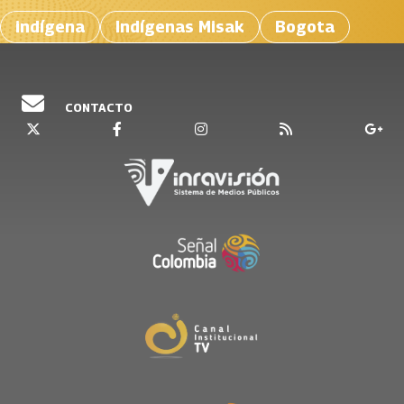
indígena
Indígenas Misak
Bogota
CONTACTO