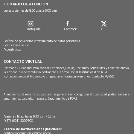
HORARIO DE ATENCIÓN
Lunes a viernes de 8:00 a.m. a 5:00 p.m.
Instagram
Facebook
X
Política de privacidad y tratamiento de datos personales
Condiciones de uso
Accesibilidad
CONTACTO VIRTUAL
Estimado Ciudadano: Para radicar Peticiones, Quejas, Reclamos, Solicitudes y Felicitaciones a
la Entidad puede remitir lo pertinente al Correo Oficial Institucional de RTVC
correspondencia@rtvc.gov.co
o diligenciar el formulario en línea:
Contacto PQRSD.
Al momento de registrar su petición, se generará un código con el cual usted podrá realizar el
seguimiento, para ello, ingrese a:
Seguimiento de PQRS
Asesor en línea: lunes 9:30 a.m. - 12 m
(+57) (601) 2200700
Correo de notificaciones judiciales:
notificacionesjudiciales@rtvc.gov.co