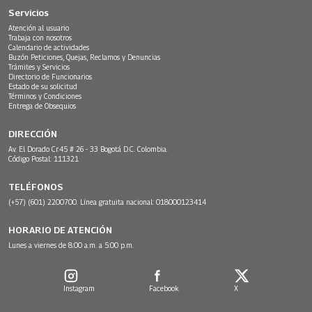
Servicios
Atención al usuario
Trabaja con nosotros
Calendario de actividades
Buzón Peticiones, Quejas, Reclamos y Denuncias
Trámites y Servicios
Directorio de Funcionarios
Estado de su solicitud
Términos y Condiciones
Entrega de Obsequios
DIRECCIÓN
Av. El Dorado Cr.45 # 26 - 33 Bogotá D.C. Colombia.
Código Postal: 111321
TELÉFONOS
(+57) (601) 2200700. Línea gratuita nacional: 018000123414
HORARIO DE ATENCIÓN
Lunes a viernes de 8:00 a.m. a 5:00 p.m.
Instagram
Facebook
X