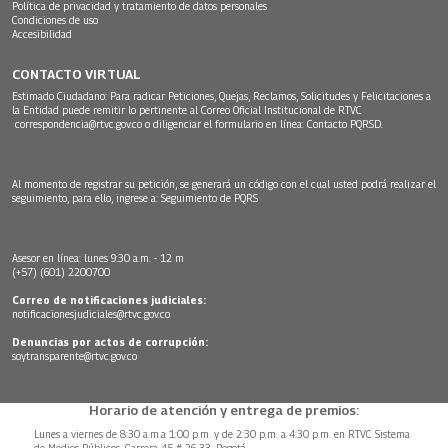
Política de privacidad y tratamiento de datos personales
Condiciones de uso
Accesibilidad
CONTACTO VIRTUAL
Estimado Ciudadano: Para radicar Peticiones, Quejas, Reclamos, Solicitudes y Felicitaciones a
la Entidad puede remitir lo pertinente al Correo Oficial Institucional de RTVC
correspondencia@rtvc.gov.co
o diligenciar el formulario en línea:
Contacto PQRSD.
Al momento de registrar su petición, se generará un código con el cual usted podrá realizar el
seguimiento, para ello, ingrese a:
Seguimiento de PQRS
Asesor en línea: lunes 9:30 a.m. - 12 m
(+57) (601) 2200700
Correo de notificaciones judiciales:
notificacionesjudiciales@rtvc.gov.co
Denuncias por actos de corrupción:
soytransparente@rtvc.gov.co
Horario de atención y entrega de premios:
Lunes a viernes de 8:30 a.m.a 1:00 p.m. y de 2:30 p.m. a 4:30 p.m. en RTVC Sistema
de Medios Públicos, Carrera 45 # 26-33, Bogotá.