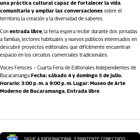
una práctica cultural capaz de fortalecer la vida
comunitaria y ampliar las conversaciones
sobre el
territorio, la creación y la diversidad de saberes.
Con
entrada libre
, la feria espera recibir durante dos jornadas
a familias, lectores habituales y nuevos públicos interesados en
descubrir proyectos editoriales que difícilmente encuentran
espacio en los circuitos comerciales tradicionales.
Voces Feroces – Cuarta Feria de Editoriales Independientes de
Bucaramanga
Fecha: sábado 4 y domingo 5 de julio.
Horario: 3:00 p. m. a 9:00 p. m. Lugar: Museo de Arte
Moderno de Bucaramanga. Entrada libre
.
Artículos Player
SIGUE A RADIONACIONAL Y MANTENTE CONECTADO