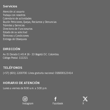
Servicios
Atención al usuario
Trabaja con nosotros
Calendario de actividades
Buzón Peticiones, Quejas, Reclamos y Denuncias
Trámites y Servicios
Directorio de Funcionarios
Estado de su solicitud
Términos y Condiciones
Entrega de Obsequios
DIRECCIÓN
Av. El Dorado Cr.45 # 26 - 33 Bogotá D.C. Colombia.
Código Postal: 111321
TELÉFONOS
(+57) (601) 2200700. Línea gratuita nacional: 018000123414
HORARIO DE ATENCIÓN
Lunes a viernes de 8:00 a.m. a 5:00 p.m.
Instagram
Facebook
X