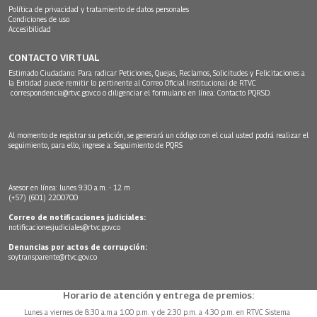
Política de privacidad y tratamiento de datos personales
Condiciones de uso
Accesibilidad
CONTACTO VIRTUAL
Estimado Ciudadano: Para radicar Peticiones, Quejas, Reclamos, Solicitudes y Felicitaciones a
la Entidad puede remitir lo pertinente al Correo Oficial Institucional de RTVC
correspondencia@rtvc.gov.co
o diligenciar el formulario en línea:
Contacto PQRSD.
Al momento de registrar su petición, se generará un código con el cual usted podrá realizar el
seguimiento, para ello, ingrese a:
Seguimiento de PQRS
Asesor en línea: lunes 9:30 a.m. - 12 m
(+57) (601) 2200700
Correo de notificaciones judiciales:
notificacionesjudiciales@rtvc.gov.co
Denuncias por actos de corrupción:
soytransparente@rtvc.gov.co
Horario de atención y entrega de premios:
Lunes a viernes de 8:30 a.m.a 1:00 p.m. y de 2:30 p.m. a 4:30 p.m. en RTVC Sistema