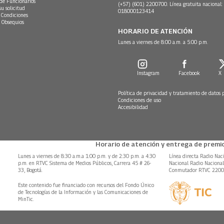
 de Funcionarios
(+57) (601) 2200700. Línea gratuita nacional:
su solicitud
018000123414
 Condiciones
 Obsequios
HORARIO DE ATENCIÓN
Lunes a viernes de 8:00 a.m. a 5:00 p.m.
Instagram
Facebook
X
Política de privacidad y tratamiento de datos 
Condiciones de uso
Accesibilidad
Horario de atención y entrega de premio
Lunes a viernes de 8:30 a.m.a 1:00 p.m. y de 2:30 p.m. a 4:30
Línea directa Radio Nac
p.m. en RTVC Sistema de Medios Públicos, Carrera 45 # 26-
Nacional Radio Naciona
33, Bogotá.
Conmutador RTVC 220
Este contenido fue financiado con recursos del Fondo Único
de Tecnologías de la Información y las Comunicaciones de
MinTic.