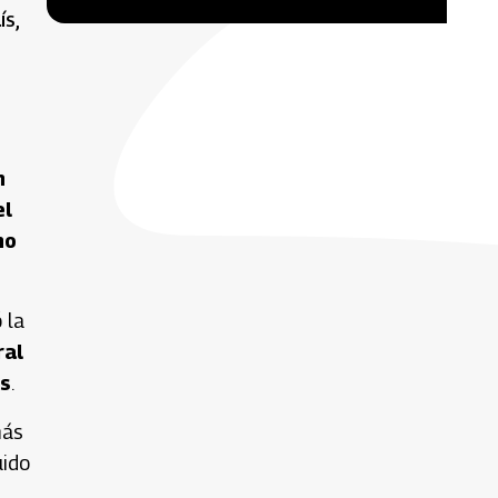
ís,
n
el
no
 la
ral
os
.
más
uido