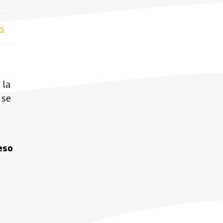
os
 la
 se
reso