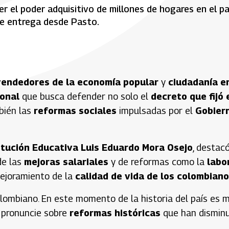
cer el poder adquisitivo de millones de hogares en el pa
 se entrega desde Pasto.
vendedores de la economía popular
y
ciudadanía e
ional
que busca defender no solo el
decreto que fijó 
mbién las
reformas sociales
impulsadas por el
Gobier
titución Educativa Luis Eduardo Mora Osejo
, destacó
de las
mejoras salariales
y de reformas como la
labo
ejoramiento de la
calidad de vida de los colombian
olombiano. En este momento de la historia del país es 
e pronuncie sobre
reformas históricas
que han dismin
.