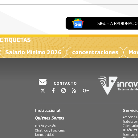
SIGUE A RADIONACI
ETIQUETAS
Salario Mínimo 2026
concentraciones
Mov
CONTACTO
Institucional
Servici
Quiénes Somos
Atención a
Trabaja co
Calendario
Misión y Visión
Buzón Peti
Objetivos y funciones
Trámites y 
Normatividad