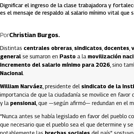
Dignificar el ingreso de la clase trabajadora y fortale
es el mensaje de respaldo al salario mínimo vital que
Por
Christian Burgos.
Distintas
centrales obreras
,
sindicatos
,
docentes
,
general
se sumaron en
Pasto
a la
movilización nac
incremento del salario mínimo para 2026
, sino ta
Nacional
.
William Narváez
, presidente del
sindicato de la Ins
importancia de que la ciudadanía se movilice en favor 
y la
pensional
, que —según afirmó— redundan en el m
“Nunca antes se había legislado en favor del pueblo c
que necesario que el pueblo sea el que determine y s
notablemente las
brechas sociales
del país”, sostuvo