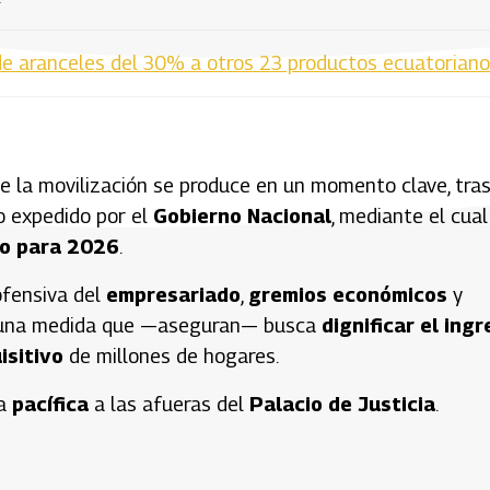
de aranceles del 30% a otros 23 productos ecuatorian
 la movilización se produce en un momento clave, tras
o expedido por el
Gobierno Nacional
, mediante el cual
mo para 2026
.
ofensiva del
empresariado
,
gremios económicos
y
ar una medida que —aseguran— busca
dignificar el ing
isitivo
de millones de hogares.
ra
pacífica
a las afueras del
Palacio de Justicia
.