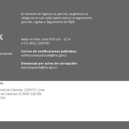
Al momento de registrar su petición, se generará un
código con el cual usted podrá realizar el seguimiento,
para ello, ingrese a:
Seguimiento de PQRS
Asesor en línea: lunes 9:30 a.m. - 12 m
(+57) (601) 2200700
Correo de notificaciones judiciales:
personales
notificacionesjudiciales@rtvc.gov.co
Denuncias por actos de corrupción:
soytransparente@rtvc.gov.co
s:
ional de Colombia: 2200727, Línea
l de Colombia: 01 8000 118 959.
0700