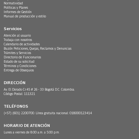
Normatividad
Políticas y Planes
Informes de Gestión
Manual de producción y estilo
Servicios
Atención al usuario
Trabaja con nosotros
Calendario de actividades
Buzón Peticiones, Quejas, Reclamos y Denuncias
Trámites y Servicios
Directorio de Funcionarios
Estado de su solicitud
Términos y Condiciones
Entrega de Obsequios
DIRECCIÓN
Av. El Dorado Cr.45 # 26 - 33 Bogotá D.C. Colombia.
Código Postal: 111321
TELÉFONOS
(+57) (601) 2200700. Línea gratuita nacional: 018000123414
HORARIO DE ATENCIÓN
Lunes a viernes de 8:00 a.m. a 5:00 p.m.