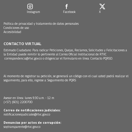
Instagram
Facebook
X
Política de privacidad y tratamiento de datos personales
Condiciones de uso
Accesibilidad
CONTACTO VIRTUAL
Estimado Ciudadano: Para radicar Peticiones, Quejas, Reclamos, Solicitudes y Felicitaciones a
la Entidad puede remitir lo pertinente al Correo Oficial Institucional de RTVC
correspondencia@rtvc.gov.co
o diligenciar el formulario en línea:
Contacto PQRSD.
Al momento de registrar su petición, se generará un código con el cual usted podrá realizar el
seguimiento, para ello, ingrese a:
Seguimiento de PQRS
Asesor en línea: lunes 9:30 a.m. - 12 m
(+57) (601) 2200700
Correo de notificaciones judiciales:
notificacionesjudiciales@rtvc.gov.co
Denuncias por actos de corrupción:
soytransparente@rtvc.gov.co