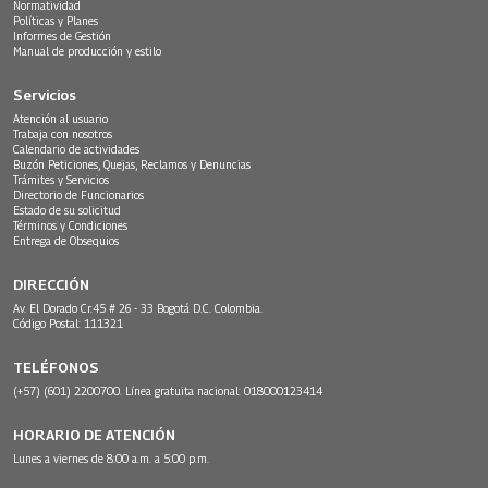
Normatividad
Políticas y Planes
Informes de Gestión
Manual de producción y estilo
Servicios
Atención al usuario
Trabaja con nosotros
Calendario de actividades
Buzón Peticiones, Quejas, Reclamos y Denuncias
Trámites y Servicios
Directorio de Funcionarios
Estado de su solicitud
Términos y Condiciones
Entrega de Obsequios
DIRECCIÓN
Av. El Dorado Cr.45 # 26 - 33 Bogotá D.C. Colombia.
Código Postal: 111321
TELÉFONOS
(+57) (601) 2200700. Línea gratuita nacional: 018000123414
HORARIO DE ATENCIÓN
Lunes a viernes de 8:00 a.m. a 5:00 p.m.