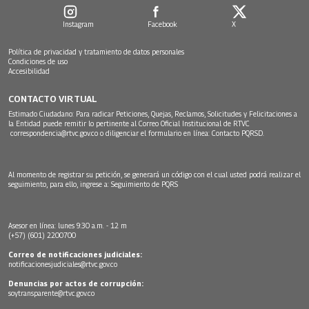
Instagram
Facebook
X
Política de privacidad y tratamiento de datos personales
Condiciones de uso
Accesibilidad
CONTACTO VIRTUAL
Estimado Ciudadano: Para radicar Peticiones, Quejas, Reclamos, Solicitudes y Felicitaciones a
la Entidad puede remitir lo pertinente al Correo Oficial Institucional de RTVC
correspondencia@rtvc.gov.co
o diligenciar el formulario en línea:
Contacto PQRSD.
Al momento de registrar su petición, se generará un código con el cual usted podrá realizar el
seguimiento, para ello, ingrese a:
Seguimiento de PQRS
Asesor en línea: lunes 9:30 a.m. - 12 m
(+57) (601) 2200700
Correo de notificaciones judiciales:
notificacionesjudiciales@rtvc.gov.co
Denuncias por actos de corrupción:
soytransparente@rtvc.gov.co