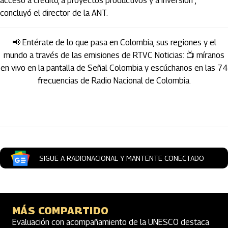
acceso a crédito, a proyectos productivos y a inversión”,
concluyó el director de la ANT.
📢 Entérate de lo que pasa en Colombia, sus regiones y el
mundo a través de las emisiones de RTVC Noticias: 📺 míranos
en vivo en la pantalla de Señal Colombia y escúchanos en las 74
frecuencias de Radio Nacional de Colombia.
Artículos Player
SIGUE A RADIONACIONAL Y MANTENTE CONECTADO
MÁS COMPARTIDO
Evaluación con acompañamiento de la UNESCO destaca