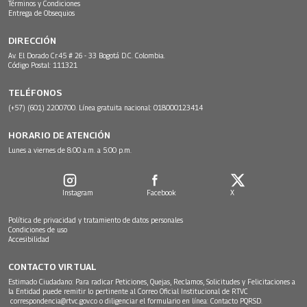
Términos y Condiciones
Entrega de Obsequios
DIRECCIÓN
Av. El Dorado Cr.45 # 26 - 33 Bogotá D.C. Colombia.
Código Postal: 111321
TELÉFONOS
(+57) (601) 2200700. Línea gratuita nacional: 018000123414
HORARIO DE ATENCIÓN
Lunes a viernes de 8:00 a.m. a 5:00 p.m.
Instagram
Facebook
X
Política de privacidad y tratamiento de datos personales
Condiciones de uso
Accesibilidad
CONTACTO VIRTUAL
Estimado Ciudadano: Para radicar Peticiones, Quejas, Reclamos, Solicitudes y Felicitaciones a
la Entidad puede remitir lo pertinente al Correo Oficial Institucional de RTVC
correspondencia@rtvc.gov.co
o diligenciar el formulario en línea:
Contacto PQRSD.