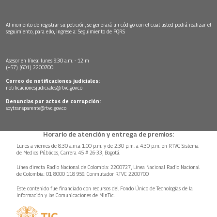
Al momento de registrar su petición, se generará un código con el cual usted podrá realizar el
seguimiento, para ello, ingrese a:
Seguimiento de PQRS
Asesor en línea: lunes 9:30 a.m. - 12 m
(+57) (601) 2200700
Correo de notificaciones judiciales:
notificacionesjudiciales@rtvc.gov.co
Denuncias por actos de corrupción:
soytransparente@rtvc.gov.co
Horario de atención y entrega de premios:
Lunes a viernes de 8:30 a.m.a 1:00 p.m. y de 2:30 p.m. a 4:30 p.m. en RTVC Sistema
de Medios Públicos, Carrera 45 # 26-33, Bogotá.
Línea directa Radio Nacional de Colombia: 2200727, Línea Nacional Radio Nacional
de Colombia: 01 8000 118 959. Conmutador RTVC 2200700
Este contenido fue financiado con recursos del Fondo Único de Tecnologías de la
Información y las Comunicaciones de MinTic.