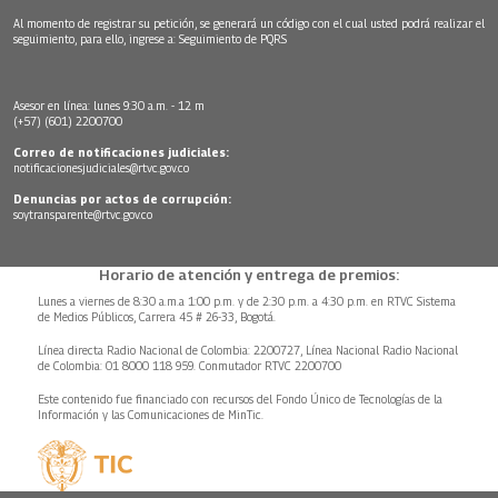
Al momento de registrar su petición, se generará un código con el cual usted podrá realizar el
seguimiento, para ello, ingrese a:
Seguimiento de PQRS
Asesor en línea: lunes 9:30 a.m. - 12 m
(+57) (601) 2200700
Correo de notificaciones judiciales:
notificacionesjudiciales@rtvc.gov.co
Denuncias por actos de corrupción:
soytransparente@rtvc.gov.co
Horario de atención y entrega de premios:
Lunes a viernes de 8:30 a.m.a 1:00 p.m. y de 2:30 p.m. a 4:30 p.m. en RTVC Sistema
de Medios Públicos, Carrera 45 # 26-33, Bogotá.
Línea directa Radio Nacional de Colombia: 2200727, Línea Nacional Radio Nacional
de Colombia: 01 8000 118 959. Conmutador RTVC 2200700
Este contenido fue financiado con recursos del Fondo Único de Tecnologías de la
Información y las Comunicaciones de MinTic.