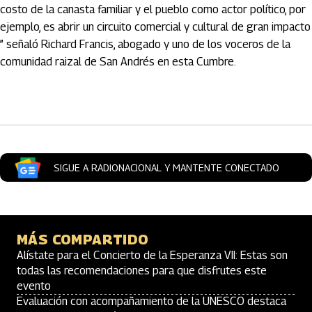
costo de la canasta familiar y el pueblo como actor político, por
ejemplo, es abrir un circuito comercial y cultural de gran impacto
” señaló Richard Francis, abogado y uno de los voceros de la
comunidad raizal de San Andrés en esta Cumbre.
Artículos Player
SIGUE A RADIONACIONAL Y MANTENTE CONECTADO
MÁS COMPARTIDO
Alístate para el Concierto de la Esperanza VII: Estas son
todas las recomendaciones para que disfrutes este
evento
Evaluación con acompañamiento de la UNESCO destaca