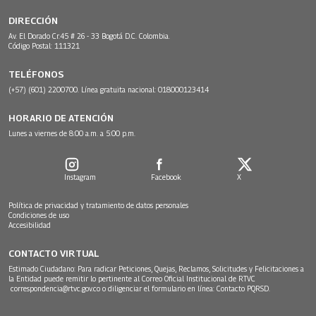
DIRECCIÓN
Av. El Dorado Cr.45 # 26 - 33 Bogotá D.C. Colombia.
Código Postal: 111321
TELÉFONOS
(+57) (601) 2200700. Línea gratuita nacional: 018000123414
HORARIO DE ATENCIÓN
Lunes a viernes de 8:00 a.m. a 5:00 p.m.
Instagram
Facebook
X
Política de privacidad y tratamiento de datos personales
Condiciones de uso
Accesibilidad
CONTACTO VIRTUAL
Estimado Ciudadano: Para radicar Peticiones, Quejas, Reclamos, Solicitudes y Felicitaciones a
la Entidad puede remitir lo pertinente al Correo Oficial Institucional de RTVC
correspondencia@rtvc.gov.co
o diligenciar el formulario en línea:
Contacto PQRSD.