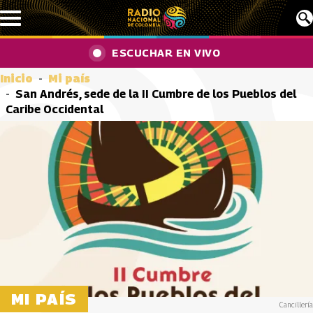
Pasar al contenido principal
ESCUCHAR EN VIVO
Inicio
Mi país
San Andrés, sede de la II Cumbre de los Pueblos del
Caribe Occidental
MI PAÍS
Cancillería