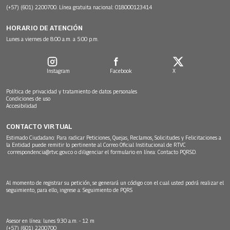
(+57) (601) 2200700. Línea gratuita nacional: 018000123414
HORARIO DE ATENCIÓN
Lunes a viernes de 8:00 a.m. a 5:00 p.m.
Instagram
Facebook
X
Política de privacidad y tratamiento de datos personales
Condiciones de uso
Accesibilidad
CONTACTO VIRTUAL
Estimado Ciudadano: Para radicar Peticiones, Quejas, Reclamos, Solicitudes y Felicitaciones a
la Entidad puede remitir lo pertinente al Correo Oficial Institucional de RTVC
correspondencia@rtvc.gov.co
o diligenciar el formulario en línea:
Contacto PQRSD.
Al momento de registrar su petición, se generará un código con el cual usted podrá realizar el
seguimiento, para ello, ingrese a:
Seguimiento de PQRS
Asesor en línea: lunes 9:30 a.m. - 12 m
(+57) (601) 2200700