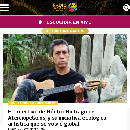
Pasar al contenido principal
ESCUCHAR EN VIVO
ATERCIOPELADOS
ARTISTAS COLOMBIANOS
El colectivo de Héctor Buitrago de
Aterciopelados, y su iniciativa ecológica-
artística que se volvió global
Lunes, 22 Septiembre , 2025