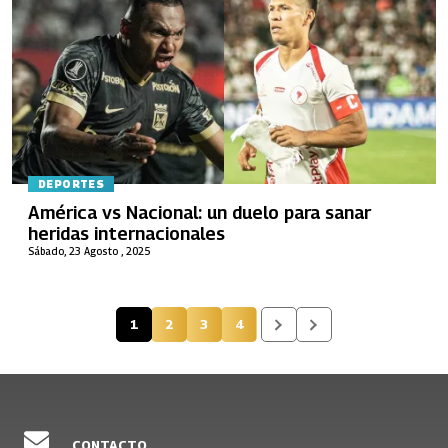
DEPORTES
América vs Nacional: un duelo para sanar
heridas internacionales
Sábado, 23 Agosto , 2025
1
2
3
4
Página actual
Página
Página
Página
CONTACTO