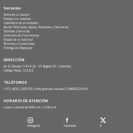
Servicios
Atención al usuario
Trabaja con nosotros
Calendario de actividades
Buzón Peticiones, Quejas, Reclamos y Denuncias
Trámites y Servicios
Directorio de Funcionarios
Estado de su solicitud
Términos y Condiciones
Entrega de Obsequios
DIRECCIÓN
Av. El Dorado Cr.45 # 26 - 33 Bogotá D.C. Colombia.
Código Postal: 111321
TELÉFONOS
(+57) (601) 2200700. Línea gratuita nacional: 018000123414
HORARIO DE ATENCIÓN
Lunes a viernes de 8:00 a.m. a 5:00 p.m.
Instagram
Facebook
X