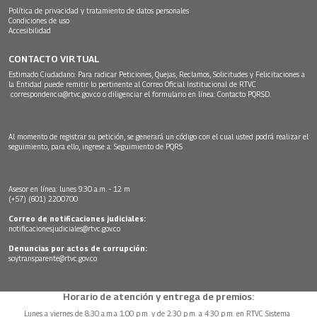
Política de privacidad y tratamiento de datos personales
Condiciones de uso
Accesibilidad
CONTACTO VIRTUAL
Estimado Ciudadano: Para radicar Peticiones, Quejas, Reclamos, Solicitudes y Felicitaciones a
la Entidad puede remitir lo pertinente al Correo Oficial Institucional de RTVC
correspondencia@rtvc.gov.co
o diligenciar el formulario en línea:
Contacto PQRSD.
Al momento de registrar su petición, se generará un código con el cual usted podrá realizar el
seguimiento, para ello, ingrese a:
Seguimiento de PQRS
Asesor en línea: lunes 9:30 a.m. - 12 m
(+57) (601) 2200700
Correo de notificaciones judiciales:
notificacionesjudiciales@rtvc.gov.co
Denuncias por actos de corrupción:
soytransparente@rtvc.gov.co
Horario de atención y entrega de premios:
Lunes a viernes de 8:30 a.m.a 1:00 p.m. y de 2:30 p.m. a 4:30 p.m. en RTVC Sistema