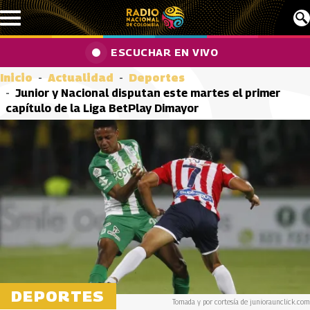
Pasar al contenido principal
ESCUCHAR EN VIVO
Inicio
Actualidad
Deportes
Junior y Nacional disputan este martes el primer
capítulo de la Liga BetPlay Dimayor
DEPORTES
Tomada y por cortesía de junioraunclick.com