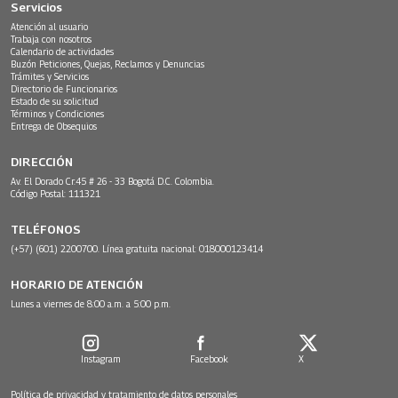
Servicios
Atención al usuario
Trabaja con nosotros
Calendario de actividades
Buzón Peticiones, Quejas, Reclamos y Denuncias
Trámites y Servicios
Directorio de Funcionarios
Estado de su solicitud
Términos y Condiciones
Entrega de Obsequios
DIRECCIÓN
Av. El Dorado Cr.45 # 26 - 33 Bogotá D.C. Colombia.
Código Postal: 111321
TELÉFONOS
(+57) (601) 2200700. Línea gratuita nacional: 018000123414
HORARIO DE ATENCIÓN
Lunes a viernes de 8:00 a.m. a 5:00 p.m.
Instagram
Facebook
X
Política de privacidad y tratamiento de datos personales