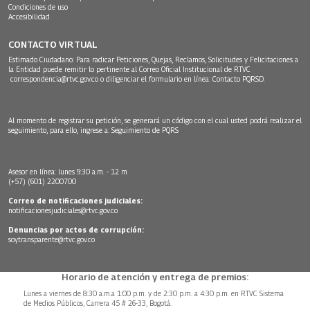
Condiciones de uso
Accesibilidad
CONTACTO VIRTUAL
Estimado Ciudadano: Para radicar Peticiones, Quejas, Reclamos, Solicitudes y Felicitaciones a
la Entidad puede remitir lo pertinente al Correo Oficial Institucional de RTVC
correspondencia@rtvc.gov.co
o diligenciar el formulario en línea:
Contacto PQRSD.
Al momento de registrar su petición, se generará un código con el cual usted podrá realizar el
seguimiento, para ello, ingrese a:
Seguimiento de PQRS
Asesor en línea: lunes 9:30 a.m. - 12 m
(+57) (601) 2200700
Correo de notificaciones judiciales:
notificacionesjudiciales@rtvc.gov.co
Denuncias por actos de corrupción:
soytransparente@rtvc.gov.co
Horario de atención y entrega de premios:
Lunes a viernes de 8:30 a.m.a 1:00 p.m. y de 2:30 p.m. a 4:30 p.m. en RTVC Sistema
de Medios Públicos, Carrera 45 # 26-33, Bogotá.