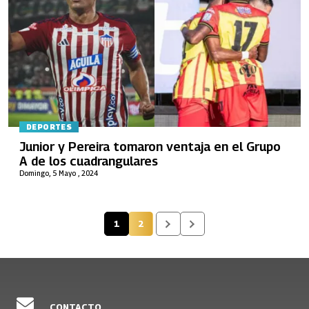
DEPORTES
Junior y Pereira tomaron ventaja en el Grupo
A de los cuadrangulares
Domingo, 5 Mayo , 2024
1
2
Página actual
Página
CONTACTO