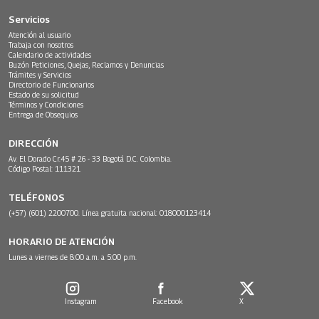
Servicios
Atención al usuario
Trabaja con nosotros
Calendario de actividades
Buzón Peticiones, Quejas, Reclamos y Denuncias
Trámites y Servicios
Directorio de Funcionarios
Estado de su solicitud
Términos y Condiciones
Entrega de Obsequios
DIRECCIÓN
Av. El Dorado Cr.45 # 26 - 33 Bogotá D.C. Colombia.
Código Postal: 111321
TELÉFONOS
(+57) (601) 2200700. Línea gratuita nacional: 018000123414
HORARIO DE ATENCIÓN
Lunes a viernes de 8:00 a.m. a 5:00 p.m.
Instagram
Facebook
X