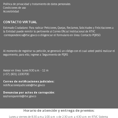
Política de privacidad y tratamiento de datos personales
Condiciones de uso
Accesibilidad
CONTACTO VIRTUAL
Estimado Ciudadano: Para radicar Peticiones, Quejas, Reclamos, Solicitudes y Felicitaciones a
la Entidad puede remitir lo pertinente al Correo Oficial Institucional de RTVC
correspondencia@rtvc.gov.co
o diligenciar el formulario en línea:
Contacto PQRSD.
Al momento de registrar su petición, se generará un código con el cual usted podrá realizar el
seguimiento, para ello, ingrese a:
Seguimiento de PQRS
Asesor en línea: lunes 9:30 a.m. - 12 m
(+57) (601) 2200700
Correo de notificaciones judiciales:
notificacionesjudiciales@rtvc.gov.co
Denuncias por actos de corrupción:
soytransparente@rtvc.gov.co
Horario de atención y entrega de premios:
Lunes a viernes de 8:30 a.m.a 1:00 p.m. y de 2:30 p.m. a 4:30 p.m. en RTVC Sistema