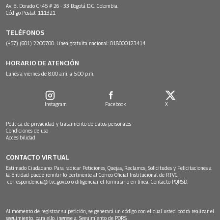
Av. El Dorado Cr.45 # 26 - 33 Bogotá D.C. Colombia.
Código Postal: 111321
TELÉFONOS
(+57) (601) 2200700. Línea gratuita nacional: 018000123414
HORARIO DE ATENCIÓN
Lunes a viernes de 8:00 a.m. a 5:00 p.m.
Instagram
Facebook
X
Política de privacidad y tratamiento de datos personales
Condiciones de uso
Accesibilidad
CONTACTO VIRTUAL
Estimado Ciudadano: Para radicar Peticiones, Quejas, Reclamos, Solicitudes y Felicitaciones a
la Entidad puede remitir lo pertinente al Correo Oficial Institucional de RTVC
correspondencia@rtvc.gov.co
o diligenciar el formulario en línea:
Contacto PQRSD.
Al momento de registrar su petición, se generará un código con el cual usted podrá realizar el
seguimiento, para ello, ingrese a:
Seguimiento de PQRS