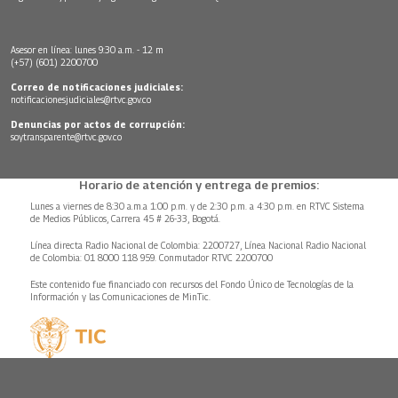
Asesor en línea: lunes 9:30 a.m. - 12 m
(+57) (601) 2200700
Correo de notificaciones judiciales:
notificacionesjudiciales@rtvc.gov.co
Denuncias por actos de corrupción:
soytransparente@rtvc.gov.co
Horario de atención y entrega de premios:
Lunes a viernes de 8:30 a.m.a 1:00 p.m. y de 2:30 p.m. a 4:30 p.m. en RTVC Sistema
de Medios Públicos, Carrera 45 # 26-33, Bogotá.
Línea directa Radio Nacional de Colombia: 2200727, Línea Nacional Radio Nacional
de Colombia: 01 8000 118 959. Conmutador RTVC 2200700
Este contenido fue financiado con recursos del Fondo Único de Tecnologías de la
Información y las Comunicaciones de MinTic.