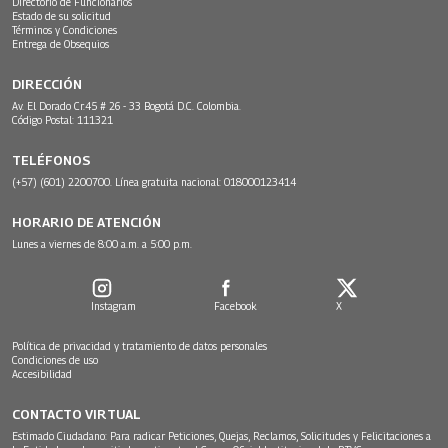
Directorio de Funcionarios
Estado de su solicitud
Términos y Condiciones
Entrega de Obsequios
DIRECCIÓN
Av. El Dorado Cr.45 # 26 - 33 Bogotá D.C. Colombia.
Código Postal: 111321
TELÉFONOS
(+57) (601) 2200700. Línea gratuita nacional: 018000123414
HORARIO DE ATENCIÓN
Lunes a viernes de 8:00 a.m. a 5:00 p.m.
Instagram
Facebook
X
Política de privacidad y tratamiento de datos personales
Condiciones de uso
Accesibilidad
CONTACTO VIRTUAL
Estimado Ciudadano: Para radicar Peticiones, Quejas, Reclamos, Solicitudes y Felicitaciones a