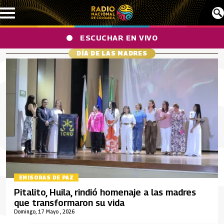
Pasar al contenido principal
ESCUCHAR EN VIVO
DÍA DE LAS MADRES
EMISORAS DE PAZ
Pitalito, Huila, rindió homenaje a las madres
que transformaron su vida
Domingo, 17 Mayo , 2026