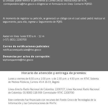
la Entidad puede remitir lo pertinente al Correo Oficial Institucional de RTVC
correspondencia@rtvc.gov.co
o diligenciar el formulario en línea:
Contacto PQRSD.
Al momento de registrar su petición, se generará un código con el cual usted podrá realizar el
seguimiento, para ello, ingrese a:
Seguimiento de PQRS
Asesor en línea: lunes 9:30 a.m. - 12 m
(+57) (601) 2200700
Correo de notificaciones judiciales:
notificacionesjudiciales@rtvc.gov.co
Denuncias por actos de corrupción:
soytransparente@rtvc.gov.co
Horario de atención y entrega de premios:
Lunes a viernes de 8:30 a.m.a 1:00 p.m. y de 2:30 p.m. a 4:30 p.m. en RTVC Sistema
de Medios Públicos, Carrera 45 # 26-33, Bogotá.
Línea directa Radio Nacional de Colombia: 2200727, Línea Nacional Radio Nacional
de Colombia: 01 8000 118 959. Conmutador RTVC 2200700
Este contenido fue financiado con recursos del Fondo Único de Tecnologías de la
Información y las Comunicaciones de MinTic.