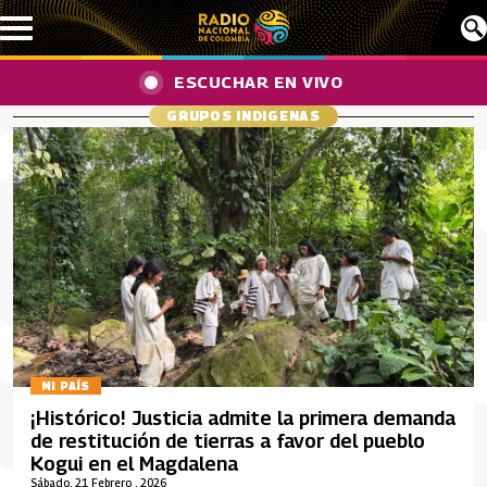
Pasar al contenido principal
ESCUCHAR EN VIVO
GRUPOS INDIGENAS
MI PAÍS
¡Histórico! Justicia admite la primera demanda
de restitución de tierras a favor del pueblo
Kogui en el Magdalena
Sábado, 21 Febrero , 2026