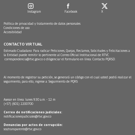
Instagram
Facebook
X
Política de privacidad y tratamiento de datos personales
Condiciones de uso
Accesibilidad
CONTACTO VIRTUAL
Estimado Ciudadano: Para radicar Peticiones, Quejas, Reclamos, Solicitudes y Felicitaciones a
la Entidad puede remitir lo pertinente al Correo Oficial Institucional de RTVC
correspondencia@rtvc.gov.co
o diligenciar el formulario en línea:
Contacto PQRSD.
Al momento de registrar su petición, se generará un código con el cual usted podrá realizar el
seguimiento, para ello, ingrese a:
Seguimiento de PQRS
Asesor en línea: lunes 9:30 a.m. - 12 m
(+57) (601) 2200700
Correo de notificaciones judiciales:
notificacionesjudiciales@rtvc.gov.co
Denuncias por actos de corrupción:
soytransparente@rtvc.gov.co