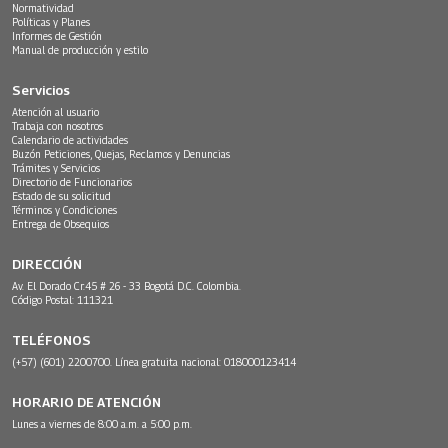
Normatividad
Políticas y Planes
Informes de Gestión
Manual de producción y estilo
Servicios
Atención al usuario
Trabaja con nosotros
Calendario de actividades
Buzón Peticiones, Quejas, Reclamos y Denuncias
Trámites y Servicios
Directorio de Funcionarios
Estado de su solicitud
Términos y Condiciones
Entrega de Obsequios
DIRECCIÓN
Av. El Dorado Cr.45 # 26 - 33 Bogotá D.C. Colombia.
Código Postal: 111321
TELÉFONOS
(+57) (601) 2200700. Línea gratuita nacional: 018000123414
HORARIO DE ATENCIÓN
Lunes a viernes de 8:00 a.m. a 5:00 p.m.