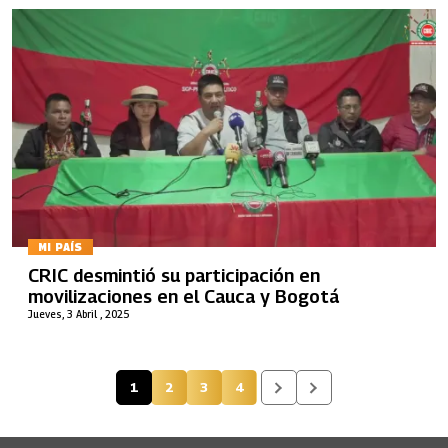
MI PAÍS
CRIC desmintió su participación en
movilizaciones en el Cauca y Bogotá
Jueves, 3 Abril , 2025
1
2
3
4
Página actual
Página
Página
Página