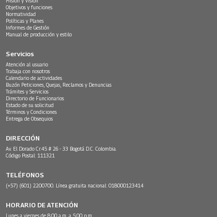
Misión y Visión
Objetivos y funciones
Normatividad
Políticas y Planes
Informes de Gestión
Manual de producción y estilo
Servicios
Atención al usuario
Trabaja con nosotros
Calendario de actividades
Buzón Peticiones, Quejas, Reclamos y Denuncias
Trámites y Servicios
Directorio de Funcionarios
Estado de su solicitud
Términos y Condiciones
Entrega de Obsequios
DIRECCIÓN
Av. El Dorado Cr.45 # 26 - 33 Bogotá D.C. Colombia.
Código Postal: 111321
TELÉFONOS
(+57) (601) 2200700. Línea gratuita nacional: 018000123414
HORARIO DE ATENCIÓN
Lunes a viernes de 8:00 a.m. a 5:00 p.m.