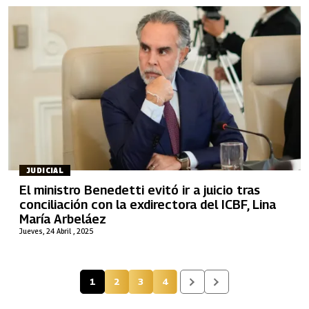
JUDICIAL
El ministro Benedetti evitó ir a juicio tras
conciliación con la exdirectora del ICBF, Lina
María Arbeláez
Jueves, 24 Abril , 2025
1
2
3
4
Página actual
Página
Página
Página