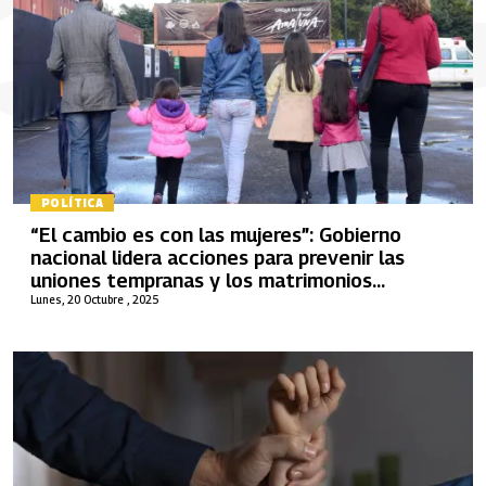
POLÍTICA
“El cambio es con las mujeres”: Gobierno
nacional lidera acciones para prevenir las
uniones tempranas y los matrimonios
infantiles en Colombia
Lunes, 20 Octubre , 2025