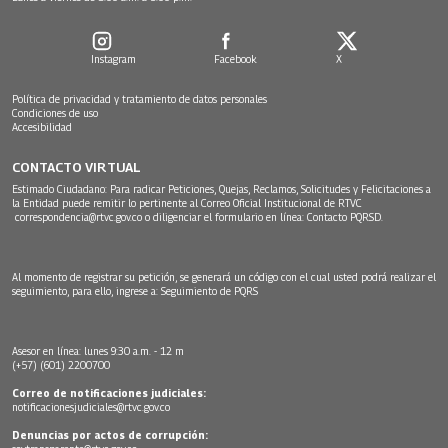
Instagram
Facebook
X
Política de privacidad y tratamiento de datos personales
Condiciones de uso
Accesibilidad
CONTACTO VIRTUAL
Estimado Ciudadano: Para radicar Peticiones, Quejas, Reclamos, Solicitudes y Felicitaciones a
la Entidad puede remitir lo pertinente al Correo Oficial Institucional de RTVC
correspondencia@rtvc.gov.co
o diligenciar el formulario en línea:
Contacto PQRSD.
Al momento de registrar su petición, se generará un código con el cual usted podrá realizar el
seguimiento, para ello, ingrese a:
Seguimiento de PQRS
Asesor en línea: lunes 9:30 a.m. - 12 m
(+57) (601) 2200700
Correo de notificaciones judiciales:
notificacionesjudiciales@rtvc.gov.co
Denuncias por actos de corrupción: