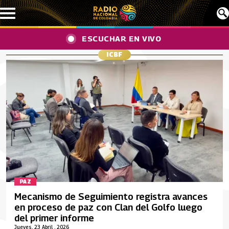
Pasar al contenido principal
ESCUCHAR EN VIVO
ICBF
PAZ
Mecanismo de Seguimiento registra avances
en proceso de paz con Clan del Golfo luego
del primer informe
Jueves, 23 Abril , 2026