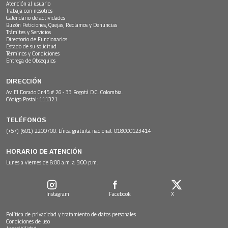
Atención al usuario
Trabaja con nosotros
Calendario de actividades
Buzón Peticiones, Quejas, Reclamos y Denuncias
Trámites y Servicios
Directorio de Funcionarios
Estado de su solicitud
Términos y Condiciones
Entrega de Obsequios
DIRECCIÓN
Av. El Dorado Cr.45 # 26 - 33 Bogotá D.C. Colombia.
Código Postal: 111321
TELÉFONOS
(+57) (601) 2200700. Línea gratuita nacional: 018000123414
HORARIO DE ATENCIÓN
Lunes a viernes de 8:00 a.m. a 5:00 p.m.
Instagram
Facebook
X
Política de privacidad y tratamiento de datos personales
Condiciones de uso