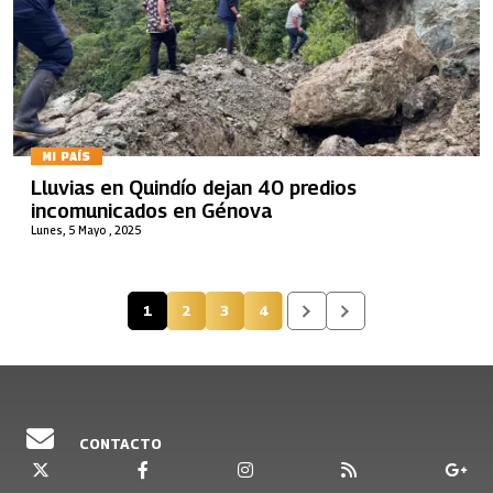
MI PAÍS
Lluvias en Quindío dejan 40 predios
incomunicados en Génova
Lunes, 5 Mayo , 2025
1
2
3
4
Página actual
Página
Página
Página
CONTACTO