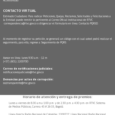
Accesibilidad
CONTACTO VIRTUAL
Estimado Ciudadano: Para radicar Peticiones, Quejas, Reclamos, Solicitudes y Felicitaciones a
la Entidad puede remitir lo pertinente al Correo Oficial Institucional de RTVC
correspondencia@rtvc.gov.co
o diligenciar el formulario en línea:
Contacto PQRSD.
Al momento de registrar su petición, se generará un código con el cual usted podrá realizar el
seguimiento, para ello, ingrese a:
Seguimiento de PQRS
Asesor en línea: lunes 9:30 a.m. - 12 m
(+57) (601) 2200700
Correo de notificaciones judiciales:
notificacionesjudiciales@rtvc.gov.co
Denuncias por actos de corrupción:
soytransparente@rtvc.gov.co
Horario de atención y entrega de premios:
Lunes a viernes de 8:30 a.m.a 1:00 p.m. y de 2:30 p.m. a 4:30 p.m. en RTVC Sistema
de Medios Públicos, Carrera 45 # 26-33, Bogotá.
Línea directa Radio Nacional de Colombia: 2200727, Línea Nacional Radio Nacional