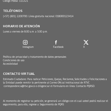
Código Postal: 111321
TELÉFONOS
(+57) (601) 2200700. Línea gratuita nacional: 018000123414
HORARIO DE ATENCIÓN
Lunes a viernes de 8:00 a.m. a 5:00 p.m.
Instagram
Facebook
X
Política de privacidad y tratamiento de datos personales
Condiciones de uso
Accesibilidad
CONTACTO VIRTUAL
Estimado Ciudadano: Para radicar Peticiones, Quejas, Reclamos, Solicitudes y Felicitaciones a
la Entidad puede remitir lo pertinente al Correo Oficial Institucional de RTVC
correspondencia@rtvc.gov.co
o diligenciar el formulario en línea:
Contacto PQRSD.
Al momento de registrar su petición, se generará un código con el cual usted podrá realizar el
seguimiento, para ello, ingrese a:
Seguimiento de PQRS