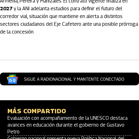
Armenia, Pereira y Manizales. El contrato vigente finaliza en
2027
y la ANI adelanta estudios para definir el futuro del
corredor vial, situación que mantiene en alerta a distintos
sectores ciudadanos del Eje Cafetero ante una posible prórroga
de la concesión.
Artículos Player
SIGUE A RADIONACIONAL Y MANTENTE CONECTADO
MÁS COMPARTIDO
Evaluación con acompañamiento de la UNESCO destaca
avances en educación durante el gobierno de Gustavo
Petro
Gobierno nacional presenta nueva Política Nacional del