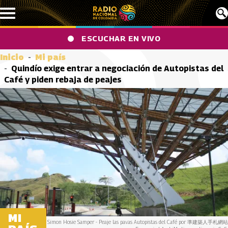
Pasar al contenido principal
ESCUCHAR EN VIVO
Inicio
Mi país
Quindío exige entrar a negociación de Autopistas del
Café y piden rebaja de peajes
MI
Simon Hosie Samper - Peaje las pavas Autopistas del Café por 準建築人手札網站