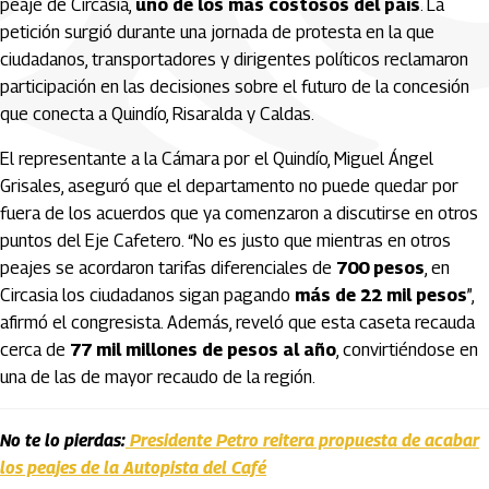
peaje de Circasia,
uno de los más costosos del país
. La
petición surgió durante una jornada de protesta en la que
ciudadanos, transportadores y dirigentes políticos reclamaron
participación en las decisiones sobre el futuro de la concesión
que conecta a Quindío, Risaralda y Caldas.
El representante a la Cámara por el Quindío,
Miguel Ángel
Grisales
, aseguró que el departamento no puede quedar por
fuera de los acuerdos que ya comenzaron a discutirse en otros
puntos del Eje Cafetero. “No es justo que mientras en otros
peajes se acordaron tarifas diferenciales de
700 pesos
, en
Circasia los ciudadanos sigan pagando
más de 22 mil pesos
”,
afirmó el congresista. Además, reveló que esta caseta recauda
cerca de
77 mil millones de pesos al año
, convirtiéndose en
una de las de mayor recaudo de la región.
No te lo pierdas:
Presidente Petro reitera propuesta de acabar
los peajes de la Autopista del Café