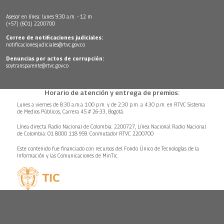
Asesor en línea: lunes 9:30 a.m. - 12 m
(+57) (601) 2200700
Correo de notificaciones judiciales:
notificacionesjudiciales@rtvc.gov.co
Denuncias por actos de corrupción:
soytransparente@rtvc.gov.co
Horario de atención y entrega de premios:
Lunes a viernes de 8:30 a.m.a 1:00 p.m. y de 2:30 p.m. a 4:30 p.m. en RTVC Sistema
de Medios Públicos, Carrera 45 # 26-33, Bogotá.
Línea directa Radio Nacional de Colombia: 2200727, Línea Nacional Radio Nacional
de Colombia: 01 8000 118 959. Conmutador RTVC 2200700
Este contenido fue financiado con recursos del Fondo Único de Tecnologías de la
Información y las Comunicaciones de MinTic.