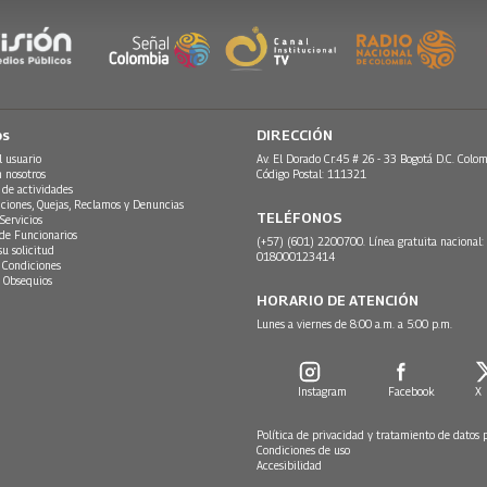
os
DIRECCIÓN
l usuario
Av. El Dorado Cr.45 # 26 - 33 Bogotá D.C. Colom
n nosotros
Código Postal: 111321
 de actividades
ciones, Quejas, Reclamos y Denuncias
TELÉFONOS
Servicios
 de Funcionarios
(+57) (601) 2200700. Línea gratuita nacional:
su solicitud
018000123414
 Condiciones
 Obsequios
HORARIO DE ATENCIÓN
Lunes a viernes de 8:00 a.m. a 5:00 p.m.
Instagram
Facebook
X
Política de privacidad y tratamiento de datos 
Condiciones de uso
Accesibilidad