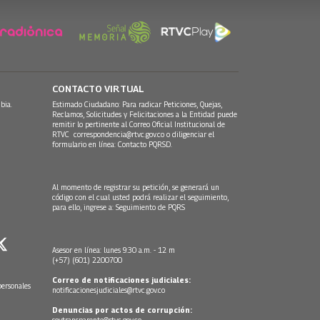
CONTACTO VIRTUAL
bia.
Estimado Ciudadano: Para radicar Peticiones, Quejas,
Reclamos, Solicitudes y Felicitaciones a la Entidad puede
remitir lo pertinente al Correo Oficial Institucional de
RTVC
correspondencia@rtvc.gov.co
o diligenciar el
formulario en línea:
Contacto PQRSD.
Al momento de registrar su petición, se generará un
código con el cual usted podrá realizar el seguimiento,
para ello, ingrese a:
Seguimiento de PQRS
Asesor en línea: lunes 9:30 a.m. - 12 m
(+57) (601) 2200700
Correo de notificaciones judiciales:
personales
notificacionesjudiciales@rtvc.gov.co
Denuncias por actos de corrupción:
soytransparente@rtvc.gov.co