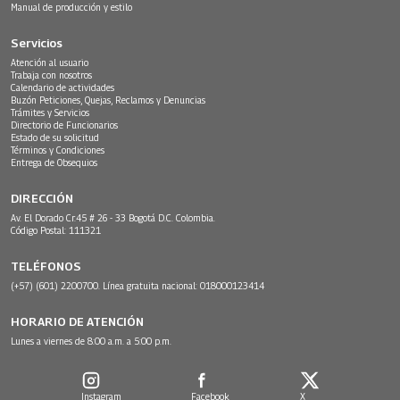
Manual de producción y estilo
Servicios
Atención al usuario
Trabaja con nosotros
Calendario de actividades
Buzón Peticiones, Quejas, Reclamos y Denuncias
Trámites y Servicios
Directorio de Funcionarios
Estado de su solicitud
Términos y Condiciones
Entrega de Obsequios
DIRECCIÓN
Av. El Dorado Cr.45 # 26 - 33 Bogotá D.C. Colombia.
Código Postal: 111321
TELÉFONOS
(+57) (601) 2200700. Línea gratuita nacional: 018000123414
HORARIO DE ATENCIÓN
Lunes a viernes de 8:00 a.m. a 5:00 p.m.
Instagram
Facebook
X