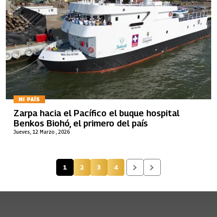
MI PAÍS
Zarpa hacia el Pacífico el buque hospital
Benkos Biohó, el primero del país
Jueves, 12 Marzo , 2026
1
2
3
4
Página actual
Página
Página
Página