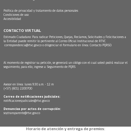
Política de privacidad y tratamiento de datos personales
Condiciones de uso
Accesibilidad
CONTACTO VIRTUAL
Estimado Ciudadano: Para radicar Peticiones, Quejas, Reclamos, Solicitudes y Felicitaciones a
la Entidad puede remitir lo pertinente al Correo Oficial Institucional de RTVC
correspondencia@rtvc.gov.co
o diligenciar el formulario en línea:
Contacto PQRSD.
Al momento de registrar su petición, se generará un código con el cual usted podrá realizar el
seguimiento, para ello, ingrese a:
Seguimiento de PQRS
Asesor en línea: lunes 9:30 a.m. - 12 m
(+57) (601) 2200700
Correo de notificaciones judiciales:
notificacionesjudiciales@rtvc.gov.co
Denuncias por actos de corrupción:
soytransparente@rtvc.gov.co
Horario de atención y entrega de premios: