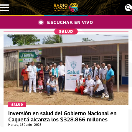
Pasar al contenido principal
ESCUCHAR EN VIVO
SALUD
SALUD
Inversión en salud del Gobierno Nacional en
Caquetá alcanza los $328.866 millones
Martes, 16 Junio , 2026