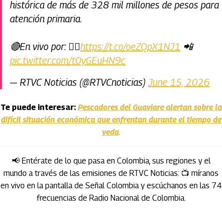
histórica de más de 328 mil millones de pesos para
atención primaria.
🔴En vivo por: 👉🏻
https://t.co/oeZQpX1NJ1
📲
pic.twitter.com/t0yGEuHN9c
— RTVC Noticias (@RTVCnoticias)
June 15, 2026
Te puede interesar:
Pescadores del Guaviare alertan sobre la
difícil situación económica que enfrentan durante el tiempo de
veda
.
📢 Entérate de lo que pasa en Colombia, sus regiones y el
mundo a través de las emisiones de RTVC Noticias: 📺 míranos
en vivo en la pantalla de Señal Colombia y escúchanos en las 74
frecuencias de Radio Nacional de Colombia.
Artículos Player