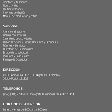
Objetivos y funciones
Normatividad
Políticas y Planes
Informes de Gestión
Manual de producción y estilo
Servicios
Atención al usuario
Trabaja con nosotros
Calendario de actividades
Buzón Peticiones, Quejas, Reclamos y Denuncias
Trámites y Servicios
Directorio de Funcionarios
Estado de su solicitud
Términos y Condiciones
Entrega de Obsequios
DIRECCIÓN
Av. El Dorado Cr.45 # 26 - 33 Bogotá D.C. Colombia.
Código Postal: 111321
TELÉFONOS
(+57) (601) 2200700. Línea gratuita nacional: 018000123414
HORARIO DE ATENCIÓN
Lunes a viernes de 8:00 a.m. a 5:00 p.m.