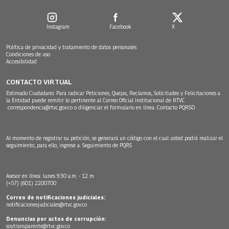
Instagram
Facebook
X
Política de privacidad y tratamiento de datos personales
Condiciones de uso
Accesibilidad
CONTACTO VIRTUAL
Estimado Ciudadano: Para radicar Peticiones, Quejas, Reclamos, Solicitudes y Felicitaciones a
la Entidad puede remitir lo pertinente al Correo Oficial Institucional de RTVC
correspondencia@rtvc.gov.co
o diligenciar el formulario en línea:
Contacto PQRSD.
Al momento de registrar su petición, se generará un código con el cual usted podrá realizar el
seguimiento, para ello, ingrese a:
Seguimiento de PQRS
Asesor en línea: lunes 9:30 a.m. - 12 m
(+57) (601) 2200700
Correo de notificaciones judiciales:
notificacionesjudiciales@rtvc.gov.co
Denuncias por actos de corrupción:
soytransparente@rtvc.gov.co