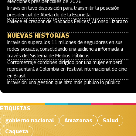
elecciones presidenciales de 2026
Inravisión tuvo disposición para transmitir la posesión
presidencial de Abelardo de la Espriella
Fallece el creador de "Sábados Felices", Alfonso Lizarazo
NUEVAS HISTORIAS
Inravisión supera los 11 millones de seguidores en sus
redes sociales, consolidando una audiencia informada a
través del Sistema de Medios Públicos
Cortometraje cordobés dirigido por una mujer emberá
representará a Colombia en festival internacional de cine
en Brasil
Inravisión: una gestión que hizo más público lo público
ETIQUETAS
gobierno nacional
Amazonas
Salud
Caqueta