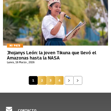
MI PAÍS
Jhojanys León: la joven Tikuna que llevó el
Amazonas hasta la NASA
Lunes, 16 Marzo , 2026
1
2
3
4
Página actual
Página
Página
Página
CONTACTO