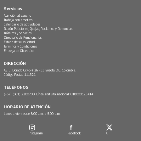
Servicios
Atención al usuario
Trabaja con nosotros
Calendario de actividades
Buzón Peticiones, Quejas, Reclamos y Denuncias
Trámites y Servicios
Directorio de Funcionarios
Estado de su solicitud
Términos y Condiciones
Entrega de Obsequios
DIRECCIÓN
Av. El Dorado Cr.45 # 26 - 33 Bogotá D.C. Colombia.
Código Postal: 111321
TELÉFONOS
(+57) (601) 2200700. Línea gratuita nacional: 018000123414
HORARIO DE ATENCIÓN
Lunes a viernes de 8:00 a.m. a 5:00 p.m.
Instagram
Facebook
X