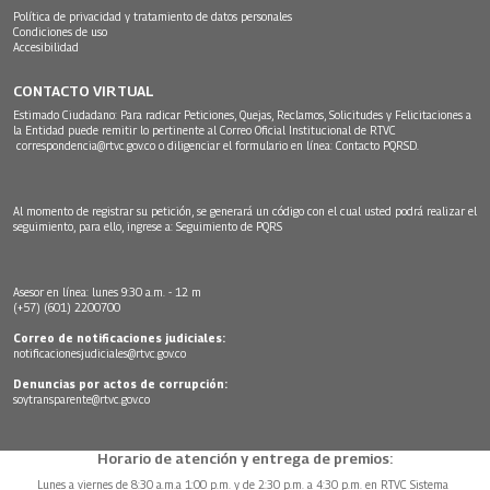
Política de privacidad y tratamiento de datos personales
Condiciones de uso
Accesibilidad
CONTACTO VIRTUAL
Estimado Ciudadano: Para radicar Peticiones, Quejas, Reclamos, Solicitudes y Felicitaciones a
la Entidad puede remitir lo pertinente al Correo Oficial Institucional de RTVC
correspondencia@rtvc.gov.co
o diligenciar el formulario en línea:
Contacto PQRSD.
Al momento de registrar su petición, se generará un código con el cual usted podrá realizar el
seguimiento, para ello, ingrese a:
Seguimiento de PQRS
Asesor en línea: lunes 9:30 a.m. - 12 m
(+57) (601) 2200700
Correo de notificaciones judiciales:
notificacionesjudiciales@rtvc.gov.co
Denuncias por actos de corrupción:
soytransparente@rtvc.gov.co
Horario de atención y entrega de premios:
Lunes a viernes de 8:30 a.m.a 1:00 p.m. y de 2:30 p.m. a 4:30 p.m. en RTVC Sistema