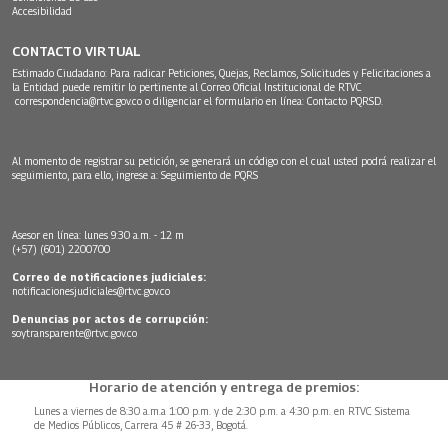
Accesibilidad
CONTACTO VIRTUAL
Estimado Ciudadano: Para radicar Peticiones, Quejas, Reclamos, Solicitudes y Felicitaciones a
la Entidad puede remitir lo pertinente al Correo Oficial Institucional de RTVC
correspondencia@rtvc.gov.co
o diligenciar el formulario en línea:
Contacto PQRSD.
Al momento de registrar su petición, se generará un código con el cual usted podrá realizar el
seguimiento, para ello, ingrese a:
Seguimiento de PQRS
Asesor en línea: lunes 9:30 a.m. - 12 m
(+57) (601) 2200700
Correo de notificaciones judiciales:
notificacionesjudiciales@rtvc.gov.co
Denuncias por actos de corrupción:
soytransparente@rtvc.gov.co
Horario de atención y entrega de premios:
Lunes a viernes de 8:30 a.m.a 1:00 p.m. y de 2:30 p.m. a 4:30 p.m. en RTVC Sistema
de Medios Públicos, Carrera 45 # 26-33, Bogotá.