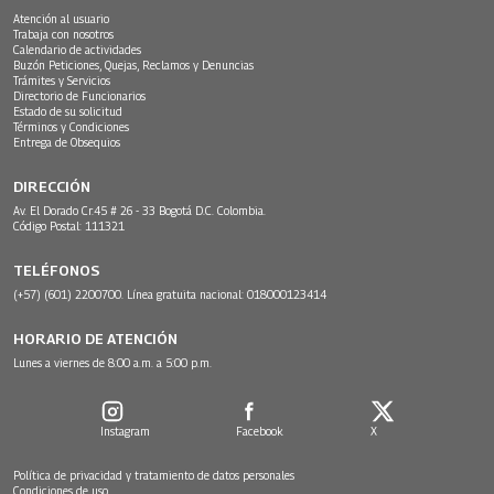
Atención al usuario
Trabaja con nosotros
Calendario de actividades
Buzón Peticiones, Quejas, Reclamos y Denuncias
Trámites y Servicios
Directorio de Funcionarios
Estado de su solicitud
Términos y Condiciones
Entrega de Obsequios
DIRECCIÓN
Av. El Dorado Cr.45 # 26 - 33 Bogotá D.C. Colombia.
Código Postal: 111321
TELÉFONOS
(+57) (601) 2200700. Línea gratuita nacional: 018000123414
HORARIO DE ATENCIÓN
Lunes a viernes de 8:00 a.m. a 5:00 p.m.
Instagram
Facebook
X
Política de privacidad y tratamiento de datos personales
Condiciones de uso