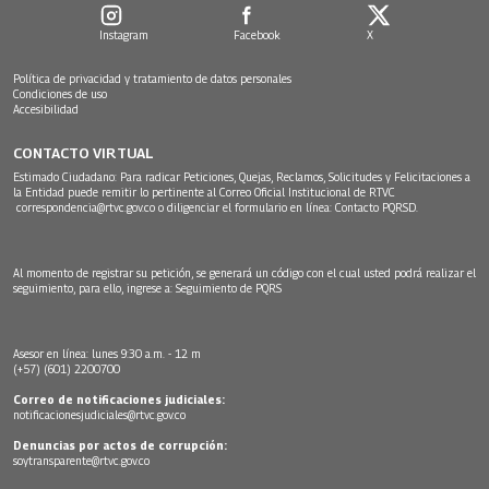
Instagram
Facebook
X
Política de privacidad y tratamiento de datos personales
Condiciones de uso
Accesibilidad
CONTACTO VIRTUAL
Estimado Ciudadano: Para radicar Peticiones, Quejas, Reclamos, Solicitudes y Felicitaciones a
la Entidad puede remitir lo pertinente al Correo Oficial Institucional de RTVC
correspondencia@rtvc.gov.co
o diligenciar el formulario en línea:
Contacto PQRSD.
Al momento de registrar su petición, se generará un código con el cual usted podrá realizar el
seguimiento, para ello, ingrese a:
Seguimiento de PQRS
Asesor en línea: lunes 9:30 a.m. - 12 m
(+57) (601) 2200700
Correo de notificaciones judiciales:
notificacionesjudiciales@rtvc.gov.co
Denuncias por actos de corrupción:
soytransparente@rtvc.gov.co