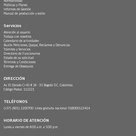
Normatividad
Políticas y Planes
Informes de Gestión
Manual de producción y estilo
Servicios
Atención al usuario
Trabaja con nosotros
Calendario de actividades
Buzón Peticiones, Quejas, Reclamos y Denuncias
Trámites y Servicios
Directorio de Funcionarios
Estado de su solicitud
Términos y Condiciones
Entrega de Obsequios
DIRECCIÓN
Av. El Dorado Cr.45 # 26 - 33 Bogotá D.C. Colombia.
Código Postal: 111321
TELÉFONOS
(+57) (601) 2200700. Línea gratuita nacional: 018000123414
HORARIO DE ATENCIÓN
Lunes a viernes de 8:00 a.m. a 5:00 p.m.