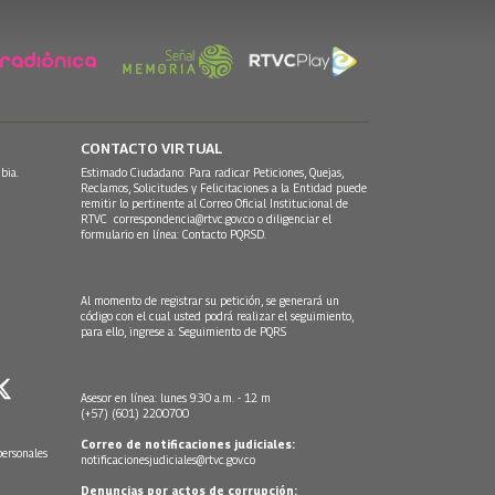
CONTACTO VIRTUAL
bia.
Estimado Ciudadano: Para radicar Peticiones, Quejas,
Reclamos, Solicitudes y Felicitaciones a la Entidad puede
remitir lo pertinente al Correo Oficial Institucional de
RTVC
correspondencia@rtvc.gov.co
o diligenciar el
formulario en línea:
Contacto PQRSD.
Al momento de registrar su petición, se generará un
código con el cual usted podrá realizar el seguimiento,
para ello, ingrese a:
Seguimiento de PQRS
Asesor en línea: lunes 9:30 a.m. - 12 m
(+57) (601) 2200700
Correo de notificaciones judiciales:
personales
notificacionesjudiciales@rtvc.gov.co
Denuncias por actos de corrupción: