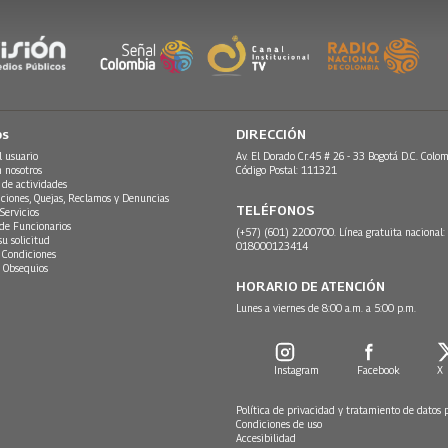
os
DIRECCIÓN
l usuario
Av. El Dorado Cr.45 # 26 - 33 Bogotá D.C. Colom
n nosotros
Código Postal: 111321
 de actividades
ciones, Quejas, Reclamos y Denuncias
TELÉFONOS
Servicios
 de Funcionarios
(+57) (601) 2200700. Línea gratuita nacional:
su solicitud
018000123414
 Condiciones
 Obsequios
HORARIO DE ATENCIÓN
Lunes a viernes de 8:00 a.m. a 5:00 p.m.
Instagram
Facebook
X
Política de privacidad y tratamiento de datos 
Condiciones de uso
Accesibilidad