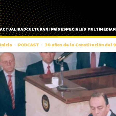
Pasar al contenido principal
ACTUALIDAD
CULTURA
MI PAÍS
ESPECIALES MULTIMEDIA
F
Inicio
PODCAST
30 años de la Constitución del 9