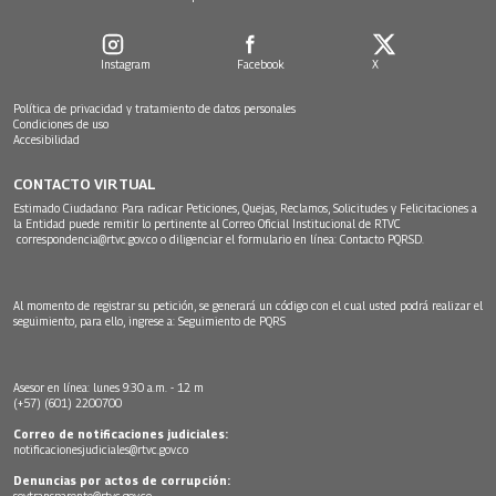
Instagram
Facebook
X
Política de privacidad y tratamiento de datos personales
Condiciones de uso
Accesibilidad
CONTACTO VIRTUAL
Estimado Ciudadano: Para radicar Peticiones, Quejas, Reclamos, Solicitudes y Felicitaciones a
la Entidad puede remitir lo pertinente al Correo Oficial Institucional de RTVC
correspondencia@rtvc.gov.co
o diligenciar el formulario en línea:
Contacto PQRSD.
Al momento de registrar su petición, se generará un código con el cual usted podrá realizar el
seguimiento, para ello, ingrese a:
Seguimiento de PQRS
Asesor en línea: lunes 9:30 a.m. - 12 m
(+57) (601) 2200700
Correo de notificaciones judiciales:
notificacionesjudiciales@rtvc.gov.co
Denuncias por actos de corrupción:
soytransparente@rtvc.gov.co