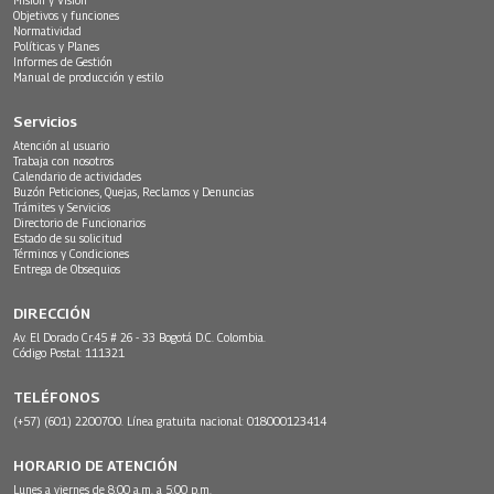
Objetivos y funciones
Normatividad
Políticas y Planes
Informes de Gestión
Manual de producción y estilo
Servicios
Atención al usuario
Trabaja con nosotros
Calendario de actividades
Buzón Peticiones, Quejas, Reclamos y Denuncias
Trámites y Servicios
Directorio de Funcionarios
Estado de su solicitud
Términos y Condiciones
Entrega de Obsequios
DIRECCIÓN
Av. El Dorado Cr.45 # 26 - 33 Bogotá D.C. Colombia.
Código Postal: 111321
TELÉFONOS
(+57) (601) 2200700. Línea gratuita nacional: 018000123414
HORARIO DE ATENCIÓN
Lunes a viernes de 8:00 a.m. a 5:00 p.m.