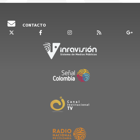
con experiencia en Gestión Humana y docencia
universitaria, explicó que el acompañamiento de
los padres se hace indispensable para forjar en
CONTACTO
ellos criterio durante sus edades de formación.
Por otro lado, Johanna Cordovez Amador, CEO y
cofundadora de Tirando x Colombia, junto a
⁠Paula Escobar, vicepresidenta de Asuntos
Corporativos de COOSalud, y miembro del
Consejo Directivo de la Fundación COOntigo,
fueron las encargadas de explicar lo
trascendental que es el diálogo en casa y poner
temas relacionados con el sexo sin tabúes ni
estigmas que pueden generar distorciones en la
sexualidad de los menores. Muestra de ello es
que la encuesta nacional ‘Padres: no es tabú, es
sexo’, la cual exploró las percepciones, actitudes,