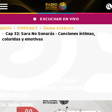
Pasar al contenido principal
ESCUCHAR EN VIVO
Inicio
PODCAST
Demo Estéreo
Cap 32: Sara No Sonarás - Canciones íntimas,
coloridas y emotivas
Cap 32: Sara No Sonarás -
Canciones íntimas, coloridas y
emotivas
16 Junio, 2026