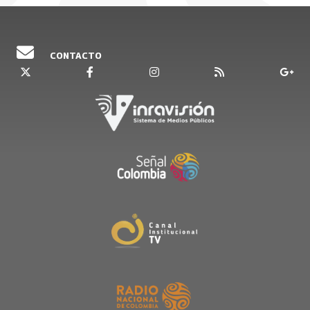
palabras,
Sara No Sonarás es un palíndromo
,
que se hace oxímoron cuando suena.
Acompaña a Alejandra Restrepo a conocer a
CONTACTO
esta artista que
trae su baúl de canciones
escondidas, llenas de honestidad y
color,
para compartirlas con el mundo