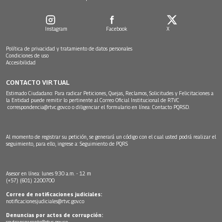
Instagram
Facebook
X
Política de privacidad y tratamiento de datos personales
Condiciones de uso
Accesibilidad
CONTACTO VIRTUAL
Estimado Ciudadano: Para radicar Peticiones, Quejas, Reclamos, Solicitudes y Felicitaciones a
la Entidad puede remitir lo pertinente al Correo Oficial Institucional de RTVC
correspondencia@rtvc.gov.co
o diligenciar el formulario en línea:
Contacto PQRSD.
Al momento de registrar su petición, se generará un código con el cual usted podrá realizar el
seguimiento, para ello, ingrese a:
Seguimiento de PQRS
Asesor en línea: lunes 9:30 a.m. - 12 m
(+57) (601) 2200700
Correo de notificaciones judiciales:
notificacionesjudiciales@rtvc.gov.co
Denuncias por actos de corrupción:
soytransparente@rtvc.gov.co