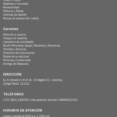
Objetivos y funciones
Normatividad
Políticas y Planes
Informes de Gestión
Manual de producción y estilo
Servicios
Atención al usuario
Trabaja con nosotros
Calendario de actividades
Buzón Peticiones, Quejas, Reclamos y Denuncias
Trámites y Servicios
Directorio de Funcionarios
Estado de su solicitud
Términos y Condiciones
Entrega de Obsequios
DIRECCIÓN
Av. El Dorado Cr.45 # 26 - 33 Bogotá D.C. Colombia.
Código Postal: 111321
TELÉFONOS
(+57) (601) 2200700. Línea gratuita nacional: 018000123414
HORARIO DE ATENCIÓN
Lunes a viernes de 8:00 a.m. a 5:00 p.m.