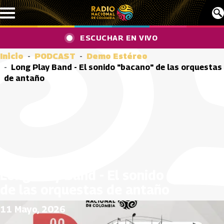
Pasar al contenido principal
ESCUCHAR EN VIVO
Inicio
PODCAST
Demo Estéreo
Long Play Band - El sonido "bacano" de las orquestas
de antaño
Long Play Band - El sonido "bacano"
de las orquestas de antaño
11 Mayo, 2026