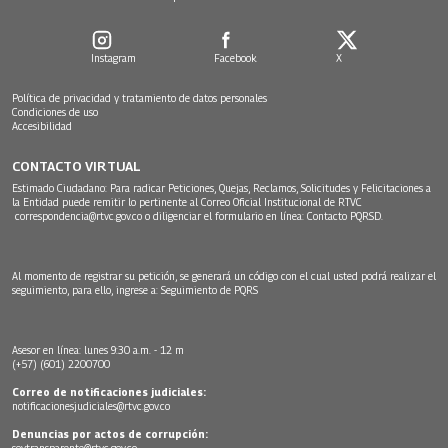
Instagram
Facebook
X
Política de privacidad y tratamiento de datos personales
Condiciones de uso
Accesibilidad
CONTACTO VIRTUAL
Estimado Ciudadano: Para radicar Peticiones, Quejas, Reclamos, Solicitudes y Felicitaciones a
la Entidad puede remitir lo pertinente al Correo Oficial Institucional de RTVC
correspondencia@rtvc.gov.co
o diligenciar el formulario en línea:
Contacto PQRSD.
Al momento de registrar su petición, se generará un código con el cual usted podrá realizar el
seguimiento, para ello, ingrese a:
Seguimiento de PQRS
Asesor en línea: lunes 9:30 a.m. - 12 m
(+57) (601) 2200700
Correo de notificaciones judiciales:
notificacionesjudiciales@rtvc.gov.co
Denuncias por actos de corrupción:
soytransparente@rtvc.gov.co