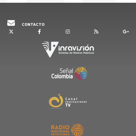
Barranquilla
y ha tenido importantes
colaboraciones con artistas de la talla de
Alexander Abreu. Acompaña a Alejandra
CONTACTO
Restrepo en este episodio a conocer una de las
bandas más apetecidas del momento en el
Caribe colombiano.