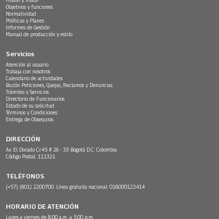
Objetivos y funciones
Normatividad
Políticas y Planes
Informes de Gestión
Manual de producción y estilo
Servicios
Atención al usuario
Trabaja con nosotros
Calendario de actividades
Buzón Peticiones, Quejas, Reclamos y Denuncias
Trámites y Servicios
Directorio de Funcionarios
Estado de su solicitud
Términos y Condiciones
Entrega de Obsequios
DIRECCIÓN
Av. El Dorado Cr.45 # 26 - 33 Bogotá D.C. Colombia.
Código Postal: 111321
TELÉFONOS
(+57) (601) 2200700. Línea gratuita nacional: 018000123414
HORARIO DE ATENCIÓN
Lunes a viernes de 8:00 a.m. a 5:00 p.m.