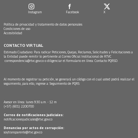
Instagram
Facebook
X
Política de privacidad y tratamiento de datos personales
Condiciones de uso
Accesibilidad
CONTACTO VIRTUAL
Estimado Ciudadano: Para radicar Peticiones, Quejas, Reclamos, Solicitudes y Felicitaciones a
la Entidad puede remitir lo pertinente al Correo Oficial Institucional de RTVC
correspondencia@rtvc.gov.co
o diligenciar el formulario en línea:
Contacto PQRSD.
Al momento de registrar su petición, se generará un código con el cual usted podrá realizar el
seguimiento, para ello, ingrese a:
Seguimiento de PQRS
Asesor en línea: lunes 9:30 a.m. - 12 m
(+57) (601) 2200700
Correo de notificaciones judiciales:
notificacionesjudiciales@rtvc.gov.co
Denuncias por actos de corrupción:
soytransparente@rtvc.gov.co