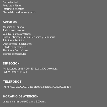
Normatividad
Políticas y Planes
Informes de Gestión
Manual de producción y estilo
Servicios
Atención al usuario
Trabaja con nosotros
Calendario de actividades
Buzón Peticiones, Quejas, Reclamos y Denuncias
Trámites y Servicios
Directorio de Funcionarios
Estado de su solicitud
Términos y Condiciones
Entrega de Obsequios
DIRECCIÓN
Av. El Dorado Cr.45 # 26 - 33 Bogotá D.C. Colombia.
Código Postal: 111321
TELÉFONOS
(+57) (601) 2200700. Línea gratuita nacional: 018000123414
HORARIO DE ATENCIÓN
Lunes a viernes de 8:00 a.m. a 5:00 p.m.