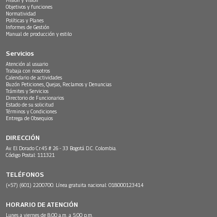
Objetivos y funciones
Normatividad
Políticas y Planes
Informes de Gestión
Manual de producción y estilo
Servicios
Atención al usuario
Trabaja con nosotros
Calendario de actividades
Buzón Peticiones, Quejas, Reclamos y Denuncias
Trámites y Servicios
Directorio de Funcionarios
Estado de su solicitud
Términos y Condiciones
Entrega de Obsequios
DIRECCIÓN
Av. El Dorado Cr.45 # 26 - 33 Bogotá D.C. Colombia.
Código Postal: 111321
TELÉFONOS
(+57) (601) 2200700. Línea gratuita nacional: 018000123414
HORARIO DE ATENCIÓN
Lunes a viernes de 8:00 a.m. a 5:00 p.m.