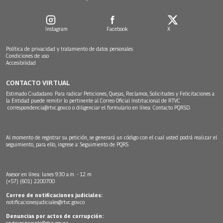
Instagram
Facebook
X
Política de privacidad y tratamiento de datos personales
Condiciones de uso
Accesibilidad
CONTACTO VIRTUAL
Estimado Ciudadano: Para radicar Peticiones, Quejas, Reclamos, Solicitudes y Felicitaciones a
la Entidad puede remitir lo pertinente al Correo Oficial Institucional de RTVC
correspondencia@rtvc.gov.co
o diligenciar el formulario en línea:
Contacto PQRSD.
Al momento de registrar su petición, se generará un código con el cual usted podrá realizar el
seguimiento, para ello, ingrese a:
Seguimiento de PQRS
Asesor en línea: lunes 9:30 a.m. - 12 m
(+57) (601) 2200700
Correo de notificaciones judiciales:
notificacionesjudiciales@rtvc.gov.co
Denuncias por actos de corrupción:
soytransparente@rtvc.gov.co