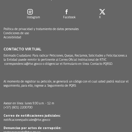
Instagram
Facebook
X
Política de privacidad y tratamiento de datos personales
Condiciones de uso
Accesibilidad
CONTACTO VIRTUAL
Estimado Ciudadano: Para radicar Peticiones, Quejas, Reclamos, Solicitudes y Felicitaciones a
la Entidad puede remitir lo pertinente al Correo Oficial Institucional de RTVC
correspondencia@rtvc.gov.co
o diligenciar el formulario en línea:
Contacto PQRSD.
Al momento de registrar su petición, se generará un código con el cual usted podrá realizar el
seguimiento, para ello, ingrese a:
Seguimiento de PQRS
Asesor en línea: lunes 9:30 a.m. - 12 m
(+57) (601) 2200700
Correo de notificaciones judiciales:
notificacionesjudiciales@rtvc.gov.co
Denuncias por actos de corrupción:
soytransparente@rtvc.gov.co