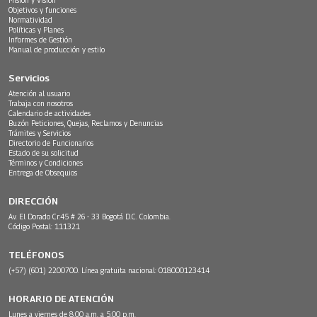
Objetivos y funciones
Normatividad
Políticas y Planes
Informes de Gestión
Manual de producción y estilo
Servicios
Atención al usuario
Trabaja con nosotros
Calendario de actividades
Buzón Peticiones, Quejas, Reclamos y Denuncias
Trámites y Servicios
Directorio de Funcionarios
Estado de su solicitud
Términos y Condiciones
Entrega de Obsequios
DIRECCIÓN
Av. El Dorado Cr.45 # 26 - 33 Bogotá D.C. Colombia.
Código Postal: 111321
TELÉFONOS
(+57) (601) 2200700. Línea gratuita nacional: 018000123414
HORARIO DE ATENCIÓN
Lunes a viernes de 8:00 a.m. a 5:00 p.m.