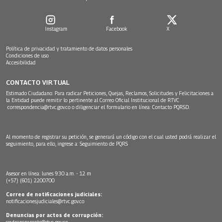
Instagram
Facebook
X
Política de privacidad y tratamiento de datos personales
Condiciones de uso
Accesibilidad
CONTACTO VIRTUAL
Estimado Ciudadano: Para radicar Peticiones, Quejas, Reclamos, Solicitudes y Felicitaciones a
la Entidad puede remitir lo pertinente al Correo Oficial Institucional de RTVC
correspondencia@rtvc.gov.co
o diligenciar el formulario en línea:
Contacto PQRSD.
Al momento de registrar su petición, se generará un código con el cual usted podrá realizar el
seguimiento, para ello, ingrese a:
Seguimiento de PQRS
Asesor en línea: lunes 9:30 a.m. - 12 m
(+57) (601) 2200700
Correo de notificaciones judiciales:
notificacionesjudiciales@rtvc.gov.co
Denuncias por actos de corrupción:
soytransparente@rtvc.gov.co