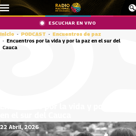
Pasar al contenido principal
ESCUCHAR EN VIVO
Inicio
PODCAST
Encuentros de paz
Encuentros por la vida y por la paz en el sur del
Cauca
Encuentros por la vida y por la paz
en el sur del Cauca
22 Abril, 2026