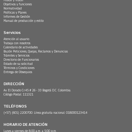
Objetivos y funciones
Normatividad
Políticas y Planes
Informes de Gestión
Manual de producción y estilo
Servicios
Atención al usuario
Trabaja con nosotros
Calendario de actividades
Buzón Peticiones, Quejas, Reclamos y Denuncias
Trámites y Servicios
Directorio de Funcionarios
Estado de su solicitud
Términos y Condiciones
Entrega de Obsequios
DIRECCIÓN
Av. El Dorado Cr.45 # 26 - 33 Bogotá D.C. Colombia.
Código Postal: 111321
TELÉFONOS
(+57) (601) 2200700. Línea gratuita nacional: 018000123414
HORARIO DE ATENCIÓN
Lunes a viernes de 8:00 a.m. a 5:00 p.m.