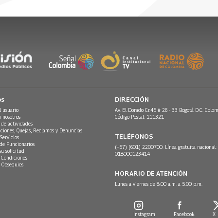
26
os
DIRECCIÓN
l usuario
Av. El Dorado Cr.45 # 26 - 33 Bogotá D.C. Colom
n nosotros
Código Postal: 111321
 de actividades
ciones, Quejas, Reclamos y Denuncias
TELÉFONOS
Servicios
 de Funcionarios
(+57) (601) 2200700. Línea gratuita nacional:
su solicitud
018000123414
 Condiciones
 Obsequios
HORARIO DE ATENCIÓN
Lunes a viernes de 8:00 a.m. a 5:00 p.m.
Instagram
Facebook
X