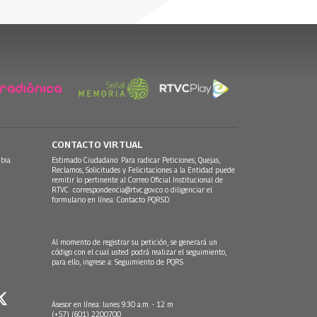
30 Julio, 2026
CONTACTO VIRTUAL
bia.
Estimado Ciudadano: Para radicar Peticiones, Quejas,
Reclamos, Solicitudes y Felicitaciones a la Entidad puede
remitir lo pertinente al Correo Oficial Institucional de
RTVC
correspondencia@rtvc.gov.co
o diligenciar el
formulario en línea:
Contacto PQRSD.
Al momento de registrar su petición, se generará un
código con el cual usted podrá realizar el seguimiento,
para ello, ingrese a:
Seguimiento de PQRS
Asesor en línea: lunes 9:30 a.m. - 12 m
(+57) (601) 2200700